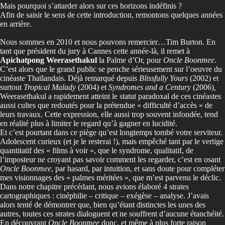
Mais pourquoi s’attarder alors sur ces horizons indéfinis ?
Afin de saisir le sens de cette introduction, remontons quelques années
en arrière.
Nous sommes en 2010 et nous pouvons remercier…Tim Burton. En
tant que président du jury à Cannes cette année-là, il remet à
Apichatpong Weerasethakul
la Palme d’Or, pour
Oncle Boonmee
.
C’est alors que le grand public se penche sérieusement sur l’oeuvre du
cinéaste Thaïlandais. Déjà remarqué depuis
Blissfully Yours
(2002) et
surtout
Tropical Malady
(2004) et
Syndromes and a Century
(2006)
,
Weerasethakul a rapidement atteint le statut paradoxal de ces cinéastes
aussi cultes que redoutés pour la prétendue « difficulté d’accès » de
leurs travaux. Cette expression, elle aussi trop souvent infondée, tend
en réalité plus à limiter le regard qu’à gagner en lucidité.
Et c’est pourtant dans ce piège qu’est longtemps tombé votre serviteur.
Adolescent curieux (et je le resterai !), mais empêché tant par le vertige
quantitatif des « films à voir », que le syndrome, qualitatif, de
l’imposteur ne croyant pas savoir comment les regarder, c’est en osant
Oncle Boonmee
, par hasard, par intuition, et sans doute pour compléter
mes visionnages des « palmes méritées », que m’est parvenu le déclic.
Dans notre chapitre précédant, nous avions élaboré 4 strates
cartographiques : cinéphilie – critique – exégèse – analyse. J’avais
alors tenté de démontrer que, bien qu’étant distinctes les unes des
autres, toutes ces strates dialoguent et ne souffrent d’aucune étanchéité.
En découvrant
Oncle Boonmee
donc, et même à plus forte raison