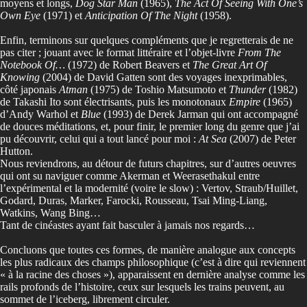
moyens et longs,
Dog Star Man
(1965),
The Act Of Seeing With One’s
Own Eye
(1971) et
Anticipation Of The Night
(1958).
Enfin, terminons sur quelques compléments que je regretterais de ne
pas citer ; jouant avec le format littéraire et l’objet-livre
From The
Notebook Of…
(1972) de Robert Beavers et
The Great Art Of
Knowing
(2004) de David Gatten sont des voyages inexprimables,
côté japonais
Atman
(1975) de Toshio Matsumoto et
Thunder
(1982)
de Takashi Ito sont électrisants, puis les monotonaux
Empire
(1965)
d’Andy Warhol et
Blue
(1993) de Derek Jarman qui ont accompagné
de douces méditations, et, pour finir, le premier long du genre que j’ai
pu découvrir, celui qui a tout lancé pour moi :
At Sea
(2007) de Peter
Hutton.
Nous reviendrons, au détour de futurs chapitres, sur d’autres oeuvres
qui ont su naviguer comme Akerman et Weerasethakul entre
l’expérimental et la modernité (voire le slow) : Vertov, Straub/Huillet,
Godard, Duras, Marker, Farocki, Rousseau, Tsai Ming-Liang,
Watkins, Wang Bing…
Tant de cinéastes ayant fait basculer à jamais nos regards…
Concluons que toutes ces formes, de manière analogue aux concepts
les plus radicaux des champs philosophique (c’est à dire qui reviennent
« à la racine des choses »), apparaissent en dernière analyse comme les
rails profonds de l’histoire, ceux sur lesquels les trains peuvent, au
sommet de l’iceberg, librement circuler.