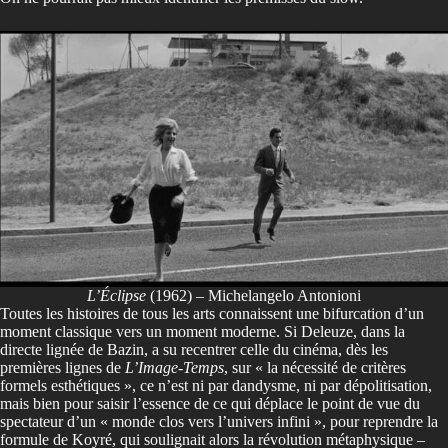
L’Éclipse
(1962) – Michelangelo Antonioni
Toutes les histoires de tous les arts connaissent une bifurcation d’un
moment classique vers un moment moderne. Si Deleuze, dans la
directe lignée de Bazin, a su recentrer celle du cinéma, dès les
premières lignes de
L’Image-Temps
, sur « la nécessité de critères
formels esthétiques », ce n’est ni par dandysme, ni par dépolitisation,
mais bien pour saisir l’essence de ce qui déplace le point de vue du
spectateur d’un « monde clos vers l’univers infini », pour reprendre la
formule de Koyré, qui soulignait alors la révolution métaphysique –