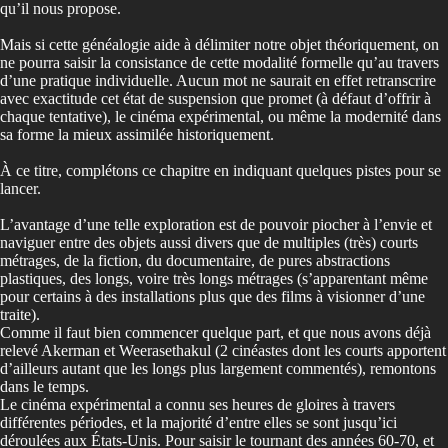
qu’il nous propose.
Mais si cette généalogie aide à délimiter notre objet théoriquement, on
ne pourra saisir la consistance de cette modalité formelle qu’au travers
d’une pratique individuelle. Aucun mot ne saurait en effet retranscrire
avec exactitude cet état de suspension que promet (à défaut d’offrir à
chaque tentative), le cinéma expérimental, ou même la modernité dans
sa forme la mieux assimilée historiquement.
À ce titre, complétons ce chapitre en indiquant quelques pistes pour se
lancer.
L’avantage d’une telle exploration est de pouvoir piocher à l’envie et
naviguer entre des objets aussi divers que de multiples (très) courts
métrages, de la fiction, du documentaire, de pures abstractions
plastiques, des longs, voire très longs métrages (s’apparentant même
pour certains à des installations plus que des films à visionner d’une
traite).
Comme il faut bien commencer quelque part, et que nous avons déjà
relevé Akerman et Weerasethakul (2 cinéastes dont les courts apportent
d’ailleurs autant que les longs plus largement commentés), remontons
dans le temps.
Le cinéma expérimental a connu ses heures de gloires à travers
différentes périodes, et la majorité d’entre elles se sont jusqu’ici
déroulées aux États-Unis. Pour saisir le tournant des années 60-70, et