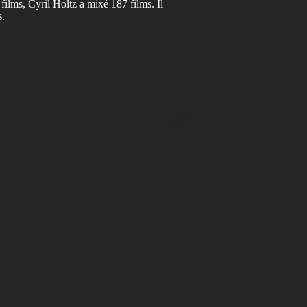
 films, Cyril Holtz a mixé 187 films. Il
s.