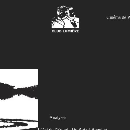
Cinéma de P
Analyses
L’Art de l’Ennui : De Ruiz à Benning