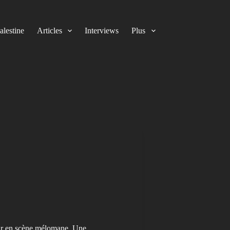
alestine
Articles
Interviews
Plus
eur en scène mélomane. Une