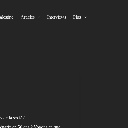
alestine
Articles
Interviews
Plus
s de la société
scénario en 50 ans ? Voyons ce que