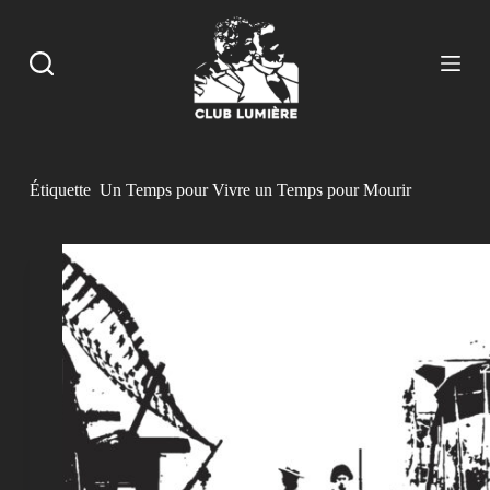
P
a
s
s
e
r
a
u
c
Étiquette
Un Temps pour Vivre un Temps pour Mourir
o
n
t
e
n
u