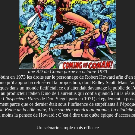
une BD de Conan parue en octobre 1970
int en 1973 les droits sur le personnage de Robert Howard afin d’en fa
urs qu’il approcha refusèrent la proposition, dont Ridley Scott. Mais l’
es dans un monde fictif était ce qu’attendait davantage le public de l’
producteur italien Dino de Laurentiis qui confia quand à lui la réalisa
e
L’inspecteur Harry
de Don Siegel paru en 1971) et également la possibi
mment parce que ce dernier était sous l’influence de stupéfiants à l’époq
la Reine de la côte noire
,
Une sorcière viendra au monde
,
La citadelle 
 moins la pensée de Howard : C’est à dire une quête épique d’accession 
Un scénario simple mais efficace