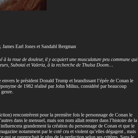
r, James Earl Jones et Sandahl Bergman
né à la roue de douleur, il y acquiert une musculature peu commune qui
oleurs, Subotai et Valeria, à la recherche de Thulsa Doom…
que envers le président Donald Trump et brandissant l’épée de Conan le
m éponyme de 1982 réalisé par John Milius, considéré par beaucoup
 genre.
fiction) rencontrèrent pour la première fois le personnage de Conan le
autres dans le mensuel, mais son nom allait rentrer dans l’histoire de la
influencera grandement la création du personnage de Conan et que le
magazine notamment par le coté cru et violent qu’elles dégagent , mais
ce qui se rapprochait le plus de la perfection selon ses critères. Sans le