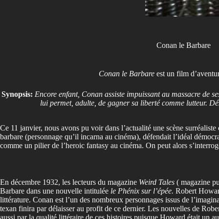
Conan le Barbare
Conan le Barbare
est un film d’aventu
Synopsis:
Encore enfant, Conan assiste impuissant au massacre de ses
lui permet, adulte, de gagner sa liberté comme lutteur. D
Ce 11 janvier, nous avons pu voir dans l’actualité une scène surréalist
barbare (personnage qu’il incarna au cinéma), défendait l’idéal démocr
comme un pilier de l’heroic fantasy au cinéma. On peut alors s’interro
En décembre 1932, les lecteurs du magazine
Weird Tales
( magazine pub
Barbare dans une nouvelle intitulée
le Phénix sur l’épée.
Robert Howard 
littérature. Conan est l’un des nombreux personnages issus de l’imag
texan finira par délaisser au profit de ce dernier. Les nouvelles de Ro
aussi par la qualité littéraire de ces histoires puisque Howard était un au