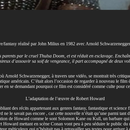
re/fantasy réalisé par John Milius en 1982 avec Arnold Schwarzenegge
 parents par le cruel Thulsa Doom, et est réduit en esclavage. Enchaî
ésireux d’assouvir sa soif de vengeance, il part accompagné de deux v
e où Arnold Schwarzenegger, à travers une vidéo, se montrait très criti
atique américain. C’était alors l’occasion de regarder à nouveau le fil
ger en se demandant pourquoi ce film est considéré comme culte pour ce
L’adaptation de l’œuvre de Robert Howard
liant des récits appartenant aux genres fantasy, fantastique et science 
ne le savait pas encore , car cette nouvelle n’était qu’une parmi tant d’
ination de Howard comme le sont Solomon Kane ou Kull, un barbare qui 
bert Howard mettant en scène Conan vont peu à peu séduire le public du 
teur méticuleux qui n’hésitait pas à retravailler ses textes pour arriver à 