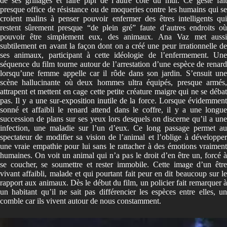
de ses grillages et faire pipi de l’autre côté du mur. Ce geste fait
presque office de résistance ou de moqueries contre les humains qui se
croient malins à penser pouvoir enfermer des êtres intelligents qui
restent sûrement presque “de plein gré” faute d’autres endroits où
pouvoir être simplement eux, des animaux. Ana Vaz met aussi
subtilement en avant la façon dont on a créé une peur irrationnelle de
ses animaux, participant à cette idéologie de l’enfermement. Une
séquence du film tourne autour de l’arrestation d’une espèce de renard
lorsqu’une femme appelle car il rôde dans son jardin. S’ensuit une
scène hallucinante où deux hommes ultra équipés, presque armés,
attrapent et mettent en cage cette petite créature maigre qui ne se débat
pas. Il y a une sur-exposition inutile de la force. Lorsque évidemment
sonné et affaibli le renard attend dans le coffre, il y a une longue
succession de plans sur ses yeux lors desquels on discerne qu’il a une
infection, une maladie sur l’un d’eux. Ce long passage permet au
spectateur de modifier sa vision de l’animal et l’oblige à développer
une vraie empathie pour lui sans le rattacher à des émotions vraiment
humaines. On voit un animal qui n’a pas le droit d’en être un, forcé à
se coucher, se soumettre et rester immobile. Cette image d’un être
vivant affaibli, malade et qui pourtant fait peur en dit beaucoup sur le
rapport aux animaux. Dès le début du film, un policier fait remarquer à
un habitant qu’il ne sait pas différencier les espèces entre elles, un
comble car ils vivent autour de nous constamment.