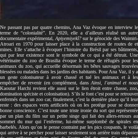
Ne passant pas par quatre chemins, Ana Vaz évoque en interview le
terme de “colonialité”. En 2020, elle a d’ailleurs réalisé un autre
documentaire expérimental,
Apiyemiyekî?
sur le génocide des Waimiri
Atroari en 1970 pour laisser place à la construction de routes de et
mines. Elle s’attache à évoquer l’histoire du Brésil par ses bâtiments,
qui par leur existence sont le symbole de ce qui a été détruit. Une
vétérinaire du zoo de Brasilia évoque le terme de réfugiés pour les
animaux du zoo, qui accueille désormais les bêtes sauvages trouvées
blessées ou malades dans les jardins des habitants. Pour Ana Vaz, il y a
un geste colonisateur à avoir chassé et tué les animaux et à les
empêcher de revenir (en complément, dans
Ainsi, l’animal et nou
Kaoutar Harchi revient elle aussi sur le lien étroit entre chasse, zoo,
domination spéciste et colonisation). S’ils le font c’est pour se retrouver
enfermés dans un zoo car, finalement, c’est la dernière place qu’il leur
reste : des espaces verts artificiels où on les protège pour se donner
bonne conscience. C’est toute une triste ironie du sort qui représentée
par un plan du film sur un petite singe qui fait des allers-retours au
sommet du mur qui l’enferme, lui-même surplombé de spirales en
barbelés. Alors qu’on le pense contraint par les pics coupants, le voilà
qui arrive à se percher pour laisser seulement son arrière train dépasser