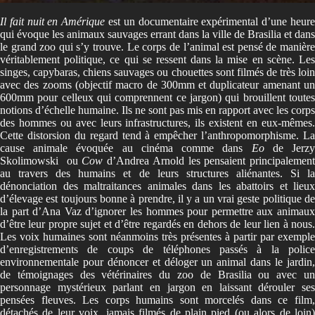
Il fait nuit en Amérique
est un documentaire expérimental d’une heure
qui évoque les animaux sauvages errant dans la ville de Brasilia et dans
le grand zoo qui s’y trouve. Le corps de l’animal est pensé de manière
véritablement politique, ce qui se ressent dans la mise en scène. Les
singes, capybaras, chiens sauvages ou chouettes sont filmés de très loin
avec des zooms (objectif macro de 300mm et duplicateur amenant un
600mm pour celleux qui comprennent ce jargon) qui brouillent toutes
notions d’échelle humaine. Ils ne sont pas mis en rapport avec les corps
des hommes ou avec leurs infrastructures, ils existent en eux-mêmes.
Cette distorsion du regard tend à empêcher l’anthropomorphisme. La
cause animale évoquée au cinéma comme dans
Eo
de Jerz
Skolimowski ou
Cow
d’Andrea Arnold les pensaient principalement
au travers des humains et de leurs structures aliénantes. Si la
dénonciation des maltraitances animales dans les abattoirs et lieux
d’élevage est toujours bonne à prendre, il y a un vrai geste politique de
la part d’Ana Vaz d’ignorer les hommes pour permettre aux animaux
d’être leur propre sujet et d’être regardés en dehors de leur lien à nous.
Les voix humaines sont néanmoins très présentes à partir par exemple
d’enregistrements de coups de téléphones passés à la police
environnementale pour dénoncer et déloger un animal dans le jardin,
de témoignages des vétérinaires du zoo de Brasilia ou avec un
personnage mystérieux parlant en jargon en laissant dérouler ses
pensées fleuves. Les corps humains sont morcelés dans ce film,
détachés de leur voix, jamais filmés de plain pied (ou alors de loin)