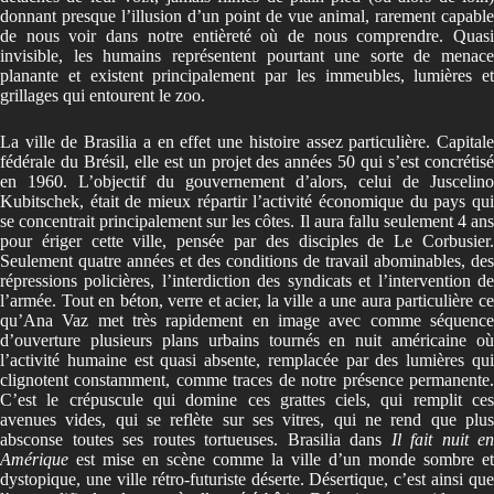
donnant presque l’illusion d’un point de vue animal, rarement capable
de nous voir dans notre entièreté où de nous comprendre. Quasi
invisible, les humains représentent pourtant une sorte de menace
planante et existent principalement par les immeubles, lumières et
grillages qui entourent le zoo.
La ville de Brasilia a en effet une histoire assez particulière. Capitale
fédérale du Brésil, elle est un projet des années 50 qui s’est concrétisé
en 1960. L’objectif du gouvernement d’alors, celui de Juscelino
Kubitschek, était de mieux répartir l’activité économique du pays qui
se concentrait principalement sur les côtes. Il aura fallu seulement 4 ans
pour ériger cette ville, pensée par des disciples de Le Corbusier.
Seulement quatre années et des conditions de travail abominables, des
répressions policières, l’interdiction des syndicats et l’intervention de
l’armée. Tout en béton, verre et acier, la ville a une aura particulière ce
qu’Ana Vaz met très rapidement en image avec comme séquence
d’ouverture plusieurs plans urbains tournés en nuit américaine où
l’activité humaine est quasi absente, remplacée par des lumières qui
clignotent constamment, comme traces de notre présence permanente.
C’est le crépuscule qui domine ces grattes ciels, qui remplit ces
avenues vides, qui se reflète sur ses vitres, qui ne rend que plus
absconse toutes ses routes tortueuses. Brasilia dans
Il fait nuit en
Amérique
est mise en scène comme la ville d’un monde sombre et
dystopique, une ville rétro-futuriste déserte. Désertique, c’est ainsi que