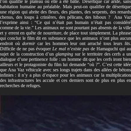
l’on qualifie le plateau où elle a été bâtie. Désertique car aride, sans
habitation humaine au préalable. Mais peut-on qualifier de désertique
une région qui abrite des fleurs, des plantes, des serpents, des renards
chenus, des loups à crinières, des pélicans, des hiboux ? Ana Vaz
l’exprime ainsi : “Ce qui n’était pas humain n’était pas considéré
comme de la vie.” Les animaux ne sont pourtant pas absents de la ville
et y errent en quête de nourriture, de place tout simplement. La phrase
qui conclut le film dit en substance que les animaux n’ont plus aucun
endroit où
dormir
car les hommes leur ont arraché tous leurs
lits
Difficile de ne pas évoquer
Le mal n’existe pas
de Hamaguchi qui a
sujet de la construction d’un
glamping
sur le territoire des cerfs a u
dialogue d’une pertinence folle : un homme dit que les cerfs iront bien
ailleurs et le protagoniste du film lui demande “où ?”. C’est cette idée
que Ana Vaz véhicule avec ses longs trajets dans des allées de bétons
infinies : il n’y a plus d’espace pour les animaux car la multiplication
des infrastructures les accule et ces derniers sont de plus en plus en
recherches de refuges.