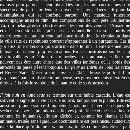
exposer pour garder la pénombre. Dès lors, les animaux-mêmes sont
spectraux de part leur lenteur souvent et leurs pelages fait pour la
dissimulation qui se confond partout. Une musique funéraire
accompagne aussi le film, des compositions de son père Guilherme
Vaz qui mélange des orchestres avec des sonorités venues d’Amazonie
et des percussions bien présentes, sans mélodie. Les sons lourds et
expérimentaux appuient cette ambiance morbide et la circulation dans
la ville faite de répétitions pourrait s’apparenter à un purgatoire. Car il
y a aussi une inversion qui s’articule dans le film : l’enfermement des
humains dans leurs propres créations. En se construisant sur le sang
des travailleurs prolétaires, des minorités et des animaux, les lieux ne
peuvent pas être autre chose que des villes fantômes où le poids des
atrocités du passé pèsent toujours.
La fleur de Buriti
de João Salaviz
et Renée Nader Messora sorti aussi en 2024 dresse le portrait d’un
pays hanté par son histoire tumultueuse, ses gouvernements d’extrêmes
droites, à la fois le symbole de la nature et de sa destruction.
Il fait nuit en Amérique
se termine sur une faible cascade. L’eau est
souvent le signe de la vie car elle nourrit, fait pousser la plante. Elle est
aussi une grande source d’inquiétude, notamment avec les risques de
sécheresse, avec la pollution des fleuves (qui affecte et tue les animaux
comme les humains), elle est gâchée et, comme les plantes et les
animaux, traitée sans égard. Le documentaire est pessimiste, audacieux
dans la place qu’il donne aux animaux, traités comme des êtres à part