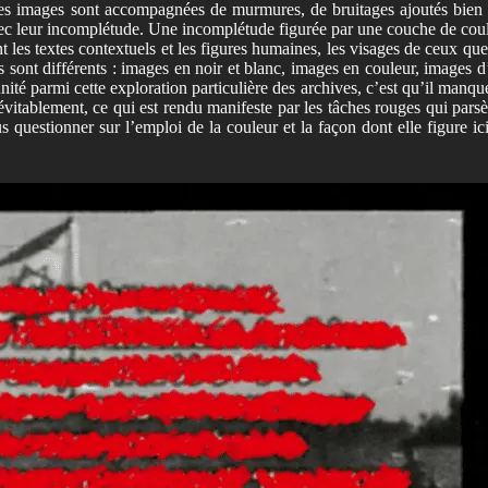
e, les images sont accompagnées de murmures, de bruitages ajoutés bien a
avec leur incomplétude. Une incomplétude figurée par une couche de coul
les textes contextuels et les figures humaines, les visages de ceux que 
sés sont différents : images en noir et blanc, images en couleur, images 
 unité parmi cette exploration particulière des archives, c’est qu’il man
évitablement, ce qui est rendu manifeste par les tâches rouges qui parsèm
 questionner sur l’emploi de la couleur et la façon dont elle figure ici