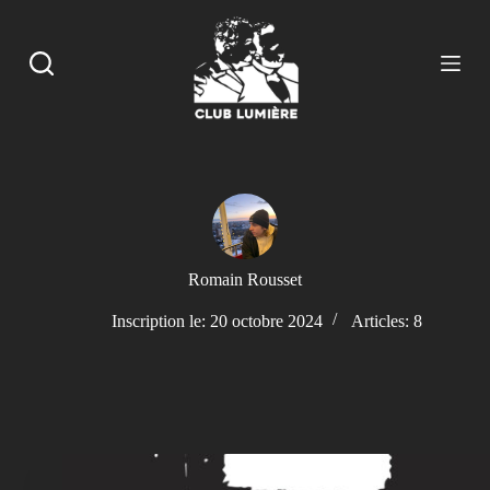
P
a
s
s
e
r
a
u
c
o
n
t
e
n
Romain Rousset
u
Inscription le: 20 octobre 2024
Articles: 8