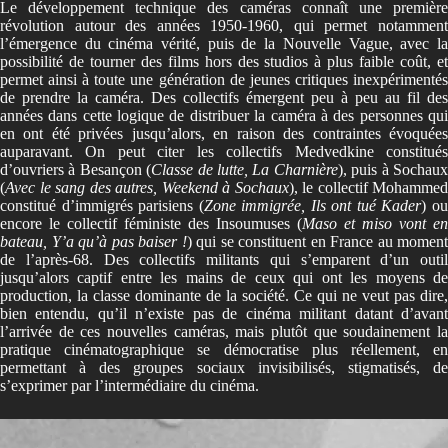
Le développement technique des caméras connaît une première
révolution autour des années 1950-1960, qui permet notamment
l’émergence du cinéma vérité, puis de la Nouvelle Vague, avec la
possibilité de tourner des films hors des studios à plus faible coût, et
permet ainsi à toute une génération de jeunes critiques inexpérimentés
de prendre la caméra. Des collectifs émergent peu à peu au fil des
années dans cette logique de distribuer la caméra à des personnes qui
en ont été privées jusqu’alors, en raison des contraintes évoquées
auparavant. On peut citer les collectifs Medvedkine constitués
d’ouvriers à Besançon (
Classe de lutte, La Charnière
), puis à Sochau
(
Avec le sang des autres, Weekend à Sochaux
), le collectif Mohammed
constitué d’immigrés parisiens (
Zone immigrée, Ils ont tué Kader
) o
encore le collectif féministe des Insoumuses (
Maso et miso vont en
bateau, Y’a qu’à pas baiser !
) qui se constituent en France au moment
de l’après-68. Des collectifs militants qui s’emparent d’un outil
jusqu’alors captif entre les mains de ceux qui ont les moyens de
production, la classe dominante de la société. Ce qui ne veut pas dire,
bien entendu, qu’il n’existe pas de cinéma militant datant d’avant
l’arrivée de ces nouvelles caméras, mais plutôt que soudainement la
pratique cinématographique se démocratise plus réellement, en
permettant à des groupes sociaux invisibilisés, stigmatisés, de
s’exprimer par l’intermédiaire du cinéma.