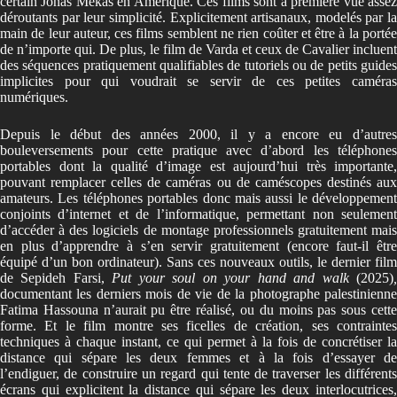
certain Jonas Mekas en Amérique. Ces films sont à première vue assez
déroutants par leur simplicité. Explicitement artisanaux, modelés par la
main de leur auteur, ces films semblent ne rien coûter et être à la portée
de n’importe qui. De plus, le film de Varda et ceux de Cavalier incluent
des séquences pratiquement qualifiables de tutoriels ou de petits guides
implicites pour qui voudrait se servir de ces petites caméras
numériques.
Depuis le début des années 2000, il y a encore eu d’autres
bouleversements pour cette pratique avec d’abord les téléphones
portables dont la qualité d’image est aujourd’hui très importante,
pouvant remplacer celles de caméras ou de caméscopes destinés aux
amateurs. Les téléphones portables donc mais aussi le développement
conjoints d’internet et de l’informatique, permettant non seulement
d’accéder à des logiciels de montage professionnels gratuitement mais
en plus d’apprendre à s’en servir gratuitement (encore faut-il être
équipé d’un bon ordinateur). Sans ces nouveaux outils, le dernier film
de Sepideh Farsi,
Put your soul on your hand and walk
(2025)
documentant les derniers mois de vie de la photographe palestinienne
Fatima Hassouna n’aurait pu être réalisé, ou du moins pas sous cette
forme. Et le film montre ses ficelles de création, ses contraintes
techniques à chaque instant, ce qui permet à la fois de concrétiser la
distance qui sépare les deux femmes et à la fois d’essayer de
l’endiguer, de construire un regard qui tente de traverser les différents
écrans qui explicitent la distance qui sépare les deux interlocutrices,