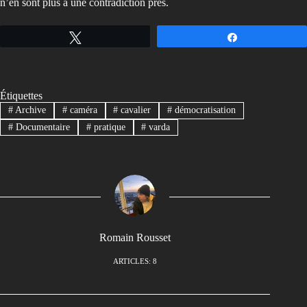
n’en sont plus à une contradiction près.
Tweetez
Partagez
Étiquettes
#
Archive
#
caméra
#
cavalier
#
démocratisation
#
Documentaire
#
pratique
#
varda
Romain Rousset
ARTICLES: 8