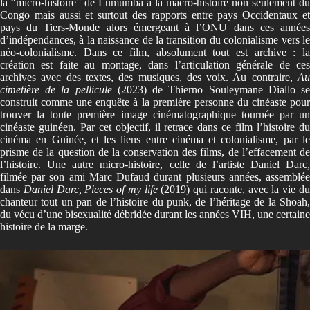
la “micro-histoire” de Lumumba à la macro-histoire non seulement du
Congo mais aussi et surtout des rapports entre pays Occidentaux et
pays du Tiers-Monde alors émergeant à l’ONU dans ces années
d’indépendances, à la naissance de la transition du colonialisme vers le
néo-colonialisme. Dans ce film, absolument tout est archive : la
création est faite au montage, dans l’articulation générale de ces
archives avec des textes, des musiques, des voix. Au contraire,
Au
cimetière de la pellicule
(2023)
de Thierno Souleymane Diallo s
construit comme une enquête à la première personne du cinéaste pour
trouver la toute première image cinématographique tournée par un
cinéaste guinéen. Par cet objectif, il retrace dans ce film l’histoire du
cinéma en Guinée, et les liens entre cinéma et colonialisme, par le
prisme de la question de la conservation des films, de l’effacement de
l’histoire. Une autre micro-histoire, celle de l’artiste Daniel Darc,
filmée par son ami Marc Dufaud durant plusieurs années, assemblée
dans
Daniel Darc, Pieces of my life
(2019) qui raconte, avec la vie d
chanteur tout un pan de l’histoire du punk, de l’héritage de la Shoah,
du vécu d’une bisexualité débridée durant les années VIH, une certaine
histoire de la marge.