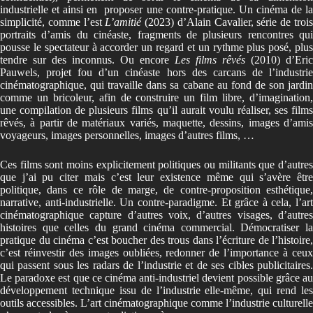
industrielle et ainsi en proposer une contre-pratique. Un cinéma de la
simplicité, comme l’est
L’amitié
(2023) d’Alain Cavalier, série de troi
portraits d’amis du cinéaste, fragments de plusieurs rencontres qui
pousse le spectateur à accorder un regard et un rythme plus posé, plus
tendre sur des inconnus. Ou encore
Les films rêvés
(2010) d’Eric
Pauwels, projet fou d’un cinéaste hors des carcans de l’industrie
cinématographique, qui travaille dans sa cabane au fond de son jardin
comme un bricoleur, afin de construire un film libre, d’imagination,
une compilation de plusieurs films qu’il aurait voulu réaliser, ses films
rêvés, à partir de matériaux variés, maquette, dessins, images d’amis
voyageurs, images personnelles, images d’autres films, …
Ces films sont moins explicitement politiques ou militants que d’autres
que j’ai pu citer mais c’est leur existence même qui s’avère être
politique, dans ce rôle de marge, de contre-proposition esthétique,
narrative, anti-industrielle. Un contre-paradigme. Et grâce à cela, l’art
cinématographique capture d’autres voix, d’autres visages, d’autres
histoires que celles du grand cinéma commercial. Démocratiser la
pratique du cinéma c’est boucher des trous dans l’écriture de l’histoire,
c’est réinvestir des images oubliées, redonner de l’importance à ceux
qui passent sous les radars de l’industrie et de ses cibles publicitaires.
Le paradoxe est que ce cinéma anti-industriel devient possible grâce au
développement technique issu de l’industrie elle-même, qui rend les
outils accessibles. L’art cinématographique comme l’industrie culturelle