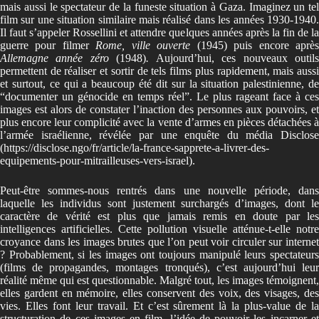
mais aussi le spectateur de la funeste situation à Gaza. Imaginez un tel
film sur une situation similaire mais réalisé dans les années 1930-1940.
Il faut s’appeler Rossellini et attendre quelques années après la fin de la
guerre pour filmer
Rome, ville ouverte
(1945)
puis encore aprè
Allemagne année zéro
(1948)
.
Aujourd’hui, ces nouveaux outil
permettent de réaliser et sortir de tels films plus rapidement, mais aussi
et surtout, ce qui a beaucoup été dit sur la situation palestinienne, de
“documenter un génocide en temps réel”. Le plus rageant face à ces
images est alors de constater l’inaction des personnes aux pouvoirs, et
plus encore leur complicité avec la vente d’armes en pièces détachées à
l’armée israélienne, révélée par une enquête du média Disclose
(
https://disclose.ngo/fr/article/la-france-sapprete-a-livrer-des-
equipements-pour-mitrailleuse
s-vers-israel
).
Peut-être sommes-nous rentrés dans une nouvelle période, dans
laquelle les individus sont justement surchargés d’images, dont le
caractère de vérité est plus que jamais remis en doute par les
intelligences artificielles. Cette pollution visuelle atténue-t-elle notre
croyance dans les images brutes que l’on peut voir circuler sur internet
? Probablement, si les images ont toujours manipulé leurs spectateurs
(films de propagandes, montages tronqués), c’est aujourd’hui leur
réalité même qui est questionnable. Malgré tout, les images témoignent,
elles gardent en mémoire, elles conservent des voix, des visages, des
vies. Elles font leur travail. Et c’est sûrement là la plus-value de la
structuration de ces images en film, l’idée de pouvoir les incarner et