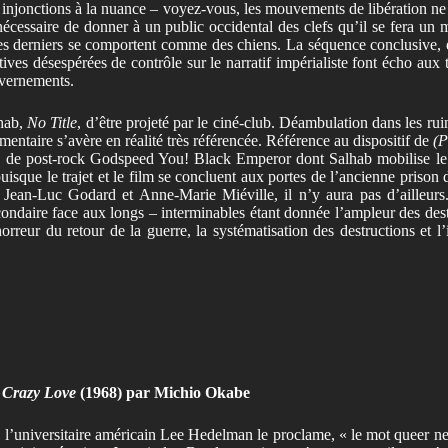
njonctions à la nuance – voyez-vous, les mouvements de libération ne son
nécessaire de donner à un public occidental des clefs qu’il se fera un 
ue ces derniers se comportent comme des chiens. La séquence conclusive,
atives désespérées de contrôle sur le narratif impérialiste font écho au
uvernements.
lhab,
No Title
, d’être projeté par le ciné-club. Déambulation dans les ru
imentaire s’avère en réalité très référencée. Référence au dispositif de
(P
e de post-rock Godspeed You! Black Emperor dont Salhab mobilise le ti
isque le trajet et le film se concluent aux portes de l’ancienne prison d
ean-Luc Godard et Anne-Marie Miéville, il n’y aura pas d’ailleurs. C
econdaire face aux longs – interminables étant donnée l’ampleur des dest
reur du retour de la guerre, la systématisation des destructions et l’
r
Crazy Love
(1968) par Michio Okabe
l’universitaire américain Lee Hedelman le proclame, « le mot queer ne p