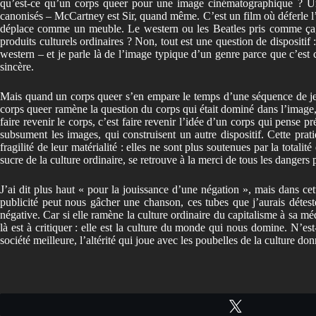
qu’est-ce qu’un corps queer pour une image cinématographique ? Une j
canonisés – McCartney est Sir, quand même. C’est un film où déferle l’indu
déplace comme un meuble. Le western ou les Beatles pris comme ça, c
produits culturels ordinaires ? Non, tout est une question de dispositif 
western – et je parle là de l’image typique d’un genre parce que c’est 
sincère.
Mais quand un corps queer s’en empare le temps d’une séquence de jeu
corps queer ramène la question du corps qui était dominé dans l’image, 
faire revenir le corps, c’est faire revenir l’idée d’un corps qui pense pr
subsument les images, qui construisent un autre dispositif. Cette prati
fragilité de leur matérialité : elles ne sont plus soutenues par la total
sucre de la culture ordinaire, se retrouve à la merci de tous les dangers 
J’ai dit plus haut « pour la jouissance d’une négation », mais dans ce
publicité peut nous gâcher une chanson, ces tubes que j’aurais détest
négative. Car si elle ramène la culture ordinaire du capitalisme à sa méd
là est à critiquer : elle est la culture du monde qui nous domine. N’e
société meilleure, l’altérité qui joue avec les poubelles de la culture do
Tweetez