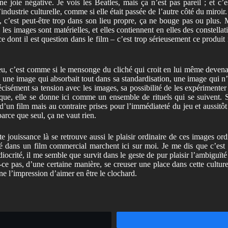
oie négative. Je vois les Beatles, mais ça n’est pas pareil ; et c’es
strie culturelle, comme si elle était passée de l’autre côté du miroir. En
’est peut-être trop dans son lieu propre, ça ne bouge pas ou plus. 
: les images sont matérielles, et elles contiennent en elles des constell
ce dont il est question dans le film – c’est trop sérieusement ce produi
, c’est comme si le mensonge du cliché qui croit en lui même devenait
une image qui absorbait tout dans sa standardisation, une image qui n’av
écisément sa tension avec les images, sa possibilité de les expérimenter e
que, elle se donne ici comme un ensemble de rituels qui se suivent. Sor
ité d’un film mais au contraire prises pour l’immédiateté du jeu et aussit
parce que seul, ça ne vaut rien.
tte jouissance là se retrouve aussi le plaisir ordinaire de ces images 
é dans un film commercial marchent ici sur moi. Je me dis que c’est ic
iocrité, il me semble que survit dans le geste de pur plaisir l’ambiguïté
st-ce pas, d’une certaine manière, se creuser une place dans cette cult
nne l’impression d’aimer en être le clochard.