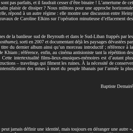
t pas parfaits, et il faudrait cesser d’être binaire ! L’amertume de cet
malin plaisir de dissiper ? Nous militons pour une approche horizontale
 elle, répond à un autre régime : elle montre une discussion entre Heiny
x travaux de Caroline Elkins sur l’opération minutieuse d’effacement des
ines de la banlieue sud de Beyrouth et dans le Sud-Liban frappés par le
osthume)
, sorti en 2007 et documentant déjà les paysages dévastées par
tre du dernier album ainsi qu’un morceau introductif ; référence à la
e Khiam ; référence, enfin, au cinéma antisioniste tant la répétition des
ette intertextualité films-lieux-musiques-mémoires est d’autant plu
ructions – travelings qui filment les ruines.
À la nécessité de conserver
intensification des mises à mort du peuple libanais par l’armée la plus
Baptiste Demairé
eut jamais définir une identité, mais toujours en déranger une autre »,