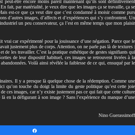
t peut-être encore moins pareil maintenant qu’ils sont définitivement
 fait, par matérialité, je veux dire que les images ça se travaille, ça se
Mais est-ce que ça veut dire que c’est condamné à moisir comme purs
ations d’autres images, d’affects et d’expériences qui s’y confrontent. Un
t industriel un peu conservateur, ça l’est en même temps que mon plaisir
 vrai car expérimenté pour la jouissance d’une négation. Parce que le
ait justement plus de corps. Attention, on ne parle pas là de textures :
t de les travailler. C’est la pratique esthétique de gestes signifiants qui
ties de leur dispositif habituel, ces images se retrouvent livrées à la
ôt abandonnées. Voilà ainsi révélée la faiblesse de ce qui, ensuqué par le
ordinaires. Il y a presque là quelque chose de la rédemption. Comme une
i qu’on touche du doigt la limite du geste politique qu’est cette joie
 de ces images, car n’y existe justement pas ce qui fait que cette culture
ure là en la défigurant à son image ? Sans l’expérience du manque d’une
Nino Guerassimoff
Partagez