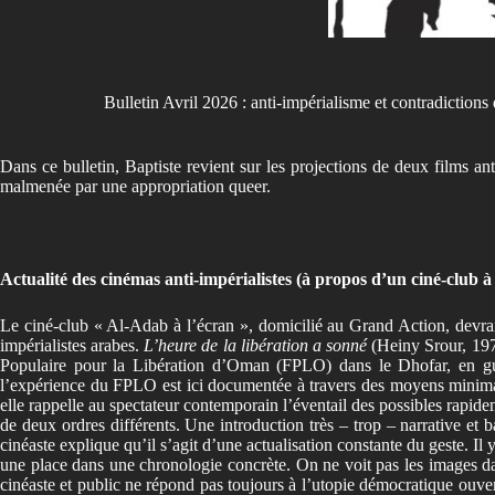
Bulletin Avril 2026 : anti-impérialisme et contradictions
Dans ce bulletin, Baptiste revient sur les projections de deux films ant
malmenée par une appropriation queer.
Actualité des cinémas anti-impérialistes (à propos d’un ciné-club à
Le ciné-club « Al-Adab à l’écran », domicilié au Grand Action, devrait
impérialistes arabes.
L’heure de la libération a sonné
(Heiny Srour, 1974
Populaire pour la Libération d’Oman (FPLO) dans le Dhofar, en guerr
l’expérience du FPLO est ici documentée à travers des moyens minimaux
elle rappelle au spectateur contemporain l’éventail des possibles rapidem
de deux ordres différents. Une introduction très – trop – narrative et 
cinéaste explique qu’il s’agit d’une actualisation constante du geste. Il
une place dans une chronologie concrète. On ne voit pas les images d
cinéaste et public ne répond pas toujours à l’utopie démocratique ouvert