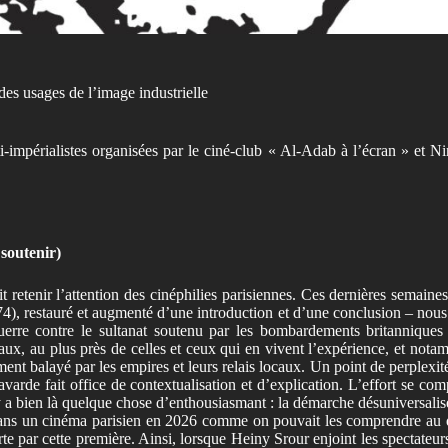
 des usages de l’image industrielle
i-impérialistes organisées par le ciné-club
« Al-Adab à l’écran » et Nin
 soutenir)
 retenir l’attention des cinéphilies parisiennes. Ces dernières semaine
), restauré et augmenté d’une introduction et d’une conclusion – nous 
e contre le sultanat soutenu par les bombardements britanniques de 
, au plus près de celles et ceux qui en vivent l’expérience, et notam
ent balayé par les empires et leurs relais locaux. Un point de perplexité
bavarde fait office de contextualisation et d’explication. L’effort se 
 y a bien là quelque chose d’enthousiasmant : la démarche désuniversalise 
ans un cinéma parisien en 2026 comme on pouvait les comprendre au dé
e par cette première. Ainsi, lorsque Heiny Srour enjoint les spectateurs