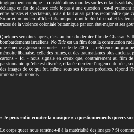
tragiquement comique – considérations morales sur les enfants-soldats, i
échange en fin de séance cède le pas à une question : est-il vraiment 
entre artistes et spectateurs, mais il faut aussi parfois reconnaître q
Srour et un ancien officier britannique, dont le déni du mal et les tent
traces de la violence coloniale britannique par son état-major et ses go
Quelques semaines après, c’est au tour du dernier film de Ghassan Sa
bombardements israéliens,
No Title
est un film dont la construction rud
une énième agression sioniste – celle de 2006 – ; référence au group
mémoire libanaise, celle des ruines, et des traumatismes plus anciens, pu
cartons
«
Ici
»
nous signale en creux que, contrairement au film de J
passionnante qu’elle est discrète, effacée derrière l’urgence du réel, s
des images de ce qui fut, même sous ses formes précaires, répond l’hor
immorale du monde.
« Je peux enfin écouter la musique
»
: questionnements queers su
Le corps queer nous ramène-t-il à la matérialité des images ? Si comme 