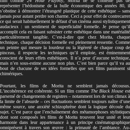
film comme
24 Hour Playboy
, Morita ne se contente pas d
représenter l’hédonisme de la bulle économique des années 80, il
s’obstine à démontrer l’étrangeté plastique de cette esthétique – sans
jamais pour autant perdre son charme. Ceci a pour effet de contrecarrer
ce qui serait habituellement le défaut d’un cinéma aussi stylistiquement
audacieux : un sentiment de superficialité formelle. Je pense qu’il
accomplit cela en faisant subsister cette esthétique dans une matérialité
particulièrement tangible. C’est-à-dire que chez Morita, chaque
technique, chaque décision formelle est pleinement ressentie. Comme
un peintre qui mesure la lourdeur ou la légèreté de chaque coup de
pinceau, il respecte les techniques qu’il emploie, est éminemment
conscient de leurs effets esthétiques. Il n’a peur d’aucune technique,
mais n’en sous-estime aucune non plus. C’est bien parce qu’il va au
bout de chacune de ses idées formelles que ses films paraissent si
chimériques.
Pourtant, les films de Morita ne semblent jamais décousus.
L’incohérence est cohérente. Si un film comme
The Black House
es
parsemé de changements de registres – notamment lors de son climax à
la limite de l’absurde – ces fluctuations semblent toujours naître d’une
même source, une anxiété schizophrène dont la logique découle du
sujet. C’est parce que l’enchaînement des métamorphoses stylistiques
dont sont composés les films de Morita trouvent leur unité et leur
harmonie dans leur appartenance à un principe cinématographique
omniprésent à travers son œuvre : la primauté de l’ambiance. Au-