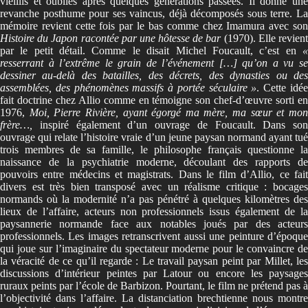
vieillis et oubliés après quelques générations passées. Il donne une
revanche posthume pour ses vaincus, déjà décomposés sous terre. La
mémoire revient cette fois par le bas comme chez Imamura avec son
Histoire du Japon racontée par une hôtesse de bar
(1970). Elle revien
par le petit détail. Comme le disait Michel Foucault, c’est en
«
resserrant à l’extrême le grain de l’événement […] qu’on a vu se
dessiner au-delà des batailles, des décrets, des dynasties ou des
assemblées, des phénomènes massifs à portée séculaire »
. Cette idé
fait doctrine chez Allio comme en témoigne son chef-d’œuvre sorti en
1976,
Moi, Pierre Rivière, ayant égorgé ma mère, ma sœur et mo
frère…,
inspiré également d’un ouvrage de Foucault. Dans son
ouvrage qui relate l’histoire vraie d’un jeune paysan normand ayant tué
trois membres de sa famille, le philosophe français questionne la
naissance de la psychiatrie moderne, découlant des rapports de
pouvoirs entre médecins et magistrats. Dans le film d’Allio, ce fait
divers est très bien transposé avec un réalisme critique : bocages
normands où la modernité n’a pas pénétré à quelques kilomètres des
lieux de l’affaire, acteurs non professionnels issus également de la
paysannerie normande face aux notables joués par des acteurs
professionnels. Les images retranscrivent aussi une peinture d’époque
qui joue sur l’imaginaire du spectateur moderne pour le convaincre de
la véracité de ce qu’il regarde : Le travail paysan peint par Millet, les
discussions d’intérieur peintes par Latour ou encore les paysages
ruraux peints par l’école de Barbizon. Pourtant, le film ne prétend pas à
l’objectivité dans l’affaire. La distanciation brechtienne nous montre