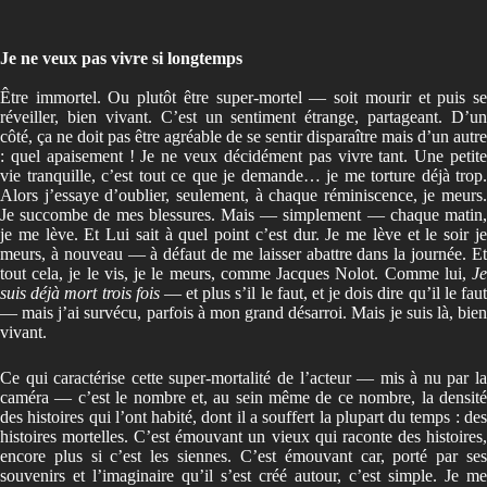
Je ne veux pas vivre si longtemps
Être immortel. Ou plutôt être super-mortel — soit mourir et puis se
réveiller, bien vivant. C’est un sentiment étrange, partageant. D’un
côté, ça ne doit pas être agréable de se sentir disparaître mais d’un autre
: quel apaisement ! Je ne veux décidément pas vivre tant. Une petite
vie tranquille, c’est tout ce que je demande… je me torture déjà trop.
Alors j’essaye d’oublier, seulement, à chaque réminiscence, je meurs.
Je succombe de mes blessures. Mais — simplement — chaque matin,
je me lève. Et Lui sait à quel point c’est dur. Je me lève et le soir je
meurs, à nouveau — à défaut de me laisser abattre dans la journée. Et
tout cela, je le vis, je le meurs, comme Jacques Nolot. Comme lui,
Je
suis déjà mort trois fois
— et plus s’il le faut, et je dois dire qu’il le fau
— mais j’ai survécu, parfois à mon grand désarroi. Mais je suis là, bien
vivant.
Ce qui caractérise cette super-mortalité de l’acteur — mis à nu par la
caméra — c’est le nombre et, au sein même de ce nombre, la densité
des histoires qui l’ont habité, dont il a souffert la plupart du temps : des
histoires mortelles. C’est émouvant un vieux qui raconte des histoires,
encore plus si c’est les siennes. C’est émouvant car, porté par ses
souvenirs et l’imaginaire qu’il s’est créé autour, c’est simple. Je me