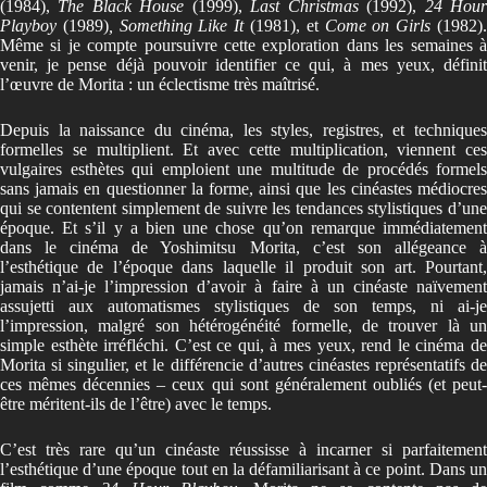
(1984),
The Black House
(1999),
Last Christmas
(1992),
24 Hou
Playboy
(1989)
, Something Like It
(1981), et
Come on Girls
(1982)
Même si je compte poursuivre cette exploration dans les semaines à
venir, je pense déjà pouvoir identifier ce qui, à mes yeux, définit
l’œuvre de Morita : un éclectisme très maîtrisé.
Depuis la naissance du cinéma, les styles, registres, et techniques
formelles se multiplient. Et avec cette multiplication, viennent ces
vulgaires esthètes qui emploient une multitude de procédés formels
sans jamais en questionner la forme, ainsi que les cinéastes médiocres
qui se contentent simplement de suivre les tendances stylistiques d’une
époque. Et s’il y a bien une chose qu’on remarque immédiatement
dans le cinéma de Yoshimitsu Morita, c’est son allégeance à
l’esthétique de l’époque dans laquelle il produit son art. Pourtant,
jamais n’ai-je l’impression d’avoir à faire à un cinéaste naïvement
assujetti aux automatismes stylistiques de son temps, ni ai-je
l’impression, malgré son hétérogénéité formelle, de trouver là un
simple esthète irréfléchi. C’est ce qui, à mes yeux, rend le cinéma de
Morita si singulier, et le différencie d’autres cinéastes représentatifs de
ces mêmes décennies – ceux qui sont généralement oubliés (et peut-
être méritent-ils de l’être) avec le temps.
C’est très rare qu’un cinéaste réussisse à incarner si parfaitement
l’esthétique d’une époque tout en la défamiliarisant à ce point. Dans un