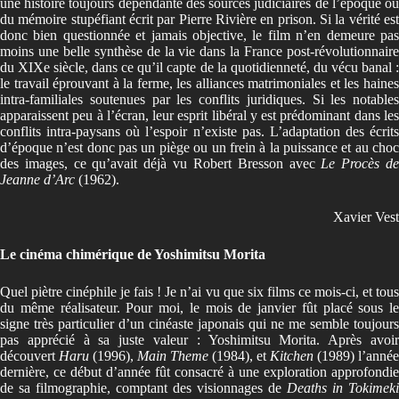
une histoire toujours dépendante des sources judiciaires de l’époque ou
du mémoire stupéfiant écrit par Pierre Rivière en prison. Si la vérité est
donc bien questionnée et jamais objective, le film n’en demeure pas
moins une belle synthèse de la vie dans la France post-révolutionnaire
du XIXe siècle, dans ce qu’il capte de la quotidienneté, du vécu banal :
le travail éprouvant à la ferme, les alliances matrimoniales et les haines
intra-familiales soutenues par les conflits juridiques. Si les notables
apparaissent peu à l’écran, leur esprit libéral y est prédominant dans les
conflits intra-paysans où l’espoir n’existe pas. L’adaptation des écrits
d’époque n’est donc pas un piège ou un frein à la puissance et au choc
des images, ce qu’avait déjà vu Robert Bresson avec
Le Procès d
Jeanne d’Arc
(1962).
Xavier Vest
Le cinéma chimérique de Yoshimitsu Morita
Quel piètre cinéphile je fais ! Je n’ai vu que six films ce mois-ci, et tous
du même réalisateur. Pour moi, le mois de janvier fût placé sous le
signe très particulier d’un cinéaste japonais qui ne me semble toujours
pas apprécié à sa juste valeur : Yoshimitsu Morita. Après avoir
découvert
Haru
(1996),
Main Theme
(1984), et
Kitchen
(1989) l’année
dernière, ce début d’année fût consacré à une exploration approfondie
de sa filmographie, comptant des visionnages de
Deaths in Tokimeki