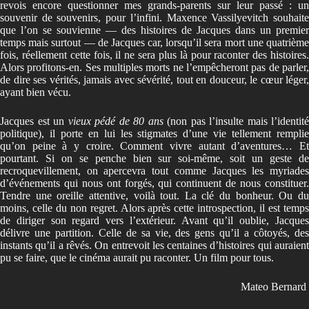
revois encore questionner mes grands-parents sur leur passé : un
souvenir de souvenirs, pour l’infini. Maxence Vassilyevitch souhaite
que l’on se souvienne — des histoires de Jacques dans un premier
temps mais surtout — de Jacques car, lorsqu’il sera mort une quatrième
fois, réellement cette fois, il ne sera plus là pour raconter des histoires.
Alors profitons-en. Ses multiples morts ne l’empêcheront pas de parler,
de dire ses vérités, jamais avec sévérité, tout en douceur, le cœur léger,
ayant bien vécu.
Jacques est un
vieux pédé
de 80 ans
(non pas l’insulte mais l’identité
politique), il porte en lui les stigmates d’une vie tellement remplie
qu’on peine à y croire. Comment vivre autant d’aventures… Et
pourtant. Si on se penche bien sur soi-même, soit un geste de
recroquevillement, on apercevra tout comme Jacques les myriades
d’événements qui nous ont forgés, qui continuent de nous constituer.
Tendre une oreille attentive, voilà tout. La clé du bonheur. Ou du
moins, celle du non regret. Alors après cette introspection, il est temps
de diriger son regard vers l’extérieur. Avant qu’il oublie, Jacques
délivre une partition. Celle de sa vie, des gens qu’il a côtoyés, des
instants qu’il a rêvés. On entrevoit les centaines d’histoires qui auraient
pu se faire, que le cinéma aurait pu raconter. Un film pour tous.
Mateo Bernard