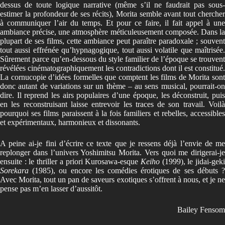
dessus de toute logique narrative (même s’il ne faudrait pas sous-
estimer la profondeur de ses récits), Morita semble avant tout chercher
à communiquer l’air du temps. Et pour ce faire, il fait appel à une
ambiance précise, une atmosphère méticuleusement composée. Dans la
plupart de ses films, cette ambiance peut paraître paradoxale ; souvent
tout aussi effrénée qu’hypnagogique, tout aussi volatile que maîtrisée.
Sûrement parce qu’en-dessous du style familier de l’époque se trouvent
révélées cinématographiquement les contradictions dont il est constitué.
La cornucopie d’idées formelles que comptent les films de Morita sont
donc autant de variations sur un thème – au sens musical, pourrait-on
dire. Il reprend les airs populaires d’une époque, les déconstruit, puis
en les reconstruisant laisse entrevoir les traces de son travail. Voilà
pourquoi ses films paraissent à la fois familiers et rebelles, accessibles
et expérimentaux, harmonieux et dissonants.
A peine ai-je fini d’écrire ce texte que je ressens déjà l’envie de me
replonger dans l’univers Yoshimitsu Morita. Vers quoi me dirigerai-je
ensuite : le thriller a priori Kurosawa-esque
Keiho
(1999), le jidai-gek
Sorekara
(1985), ou encore les comédies érotiques de ses débuts ?
Avec Morita, tout un pan de saveurs exotiques s’offrent à nous, et je ne
pense pas m’en lasser d’aussitôt.
Bailey Fensom