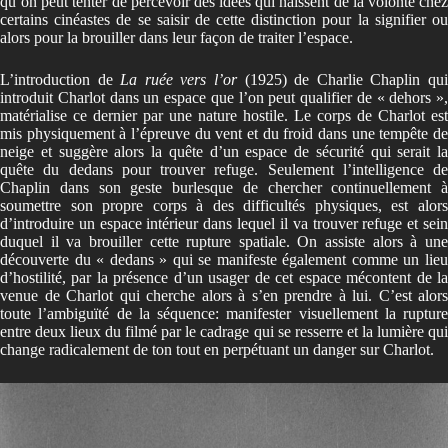
qu’on peut tenter de percevoir des idées qui naissent de la volonté chez
certains cinéastes de se saisir de cette distinction pour la signifier ou
alors pour la brouiller dans leur façon de traiter l’espace.
L’introduction de
La ruée vers l’or
(1925) de Charlie Chaplin qu
introduit Charlot dans un espace que l’on peut qualifier de « dehors »,
matérialise ce dernier par une nature hostile. Le corps de Charlot est
mis physiquement à l’épreuve du vent et du froid dans une tempête de
neige et suggère alors la quête d’un espace de sécurité qui serait la
quête du dedans pour trouver refuge. Seulement l’intelligence de
Chaplin dans son geste burlesque de chercher continuellement à
soumettre son propre corps à des difficultés physiques, est alors
d’introduire un espace intérieur dans lequel il va trouver refuge et sein
duquel il va brouiller cette rupture spatiale. On assiste alors à une
découverte du « dedans » qui se manifeste également comme un lieu
d’hostilité, par la présence d’un usager de cet espace mécontent de la
venue de Charlot qui cherche alors à s’en prendre à lui. C’est alors
toute l’ambiguïté de la séquence: manifester visuellement la rupture
entre deux lieux du filmé par le cadrage qui se resserre et la lumière qui
change radicalement de ton tout en perpétuant un danger sur Charlot.