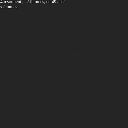
24 résonnent ; "2 femmes, en 49 ans".
des femmes.