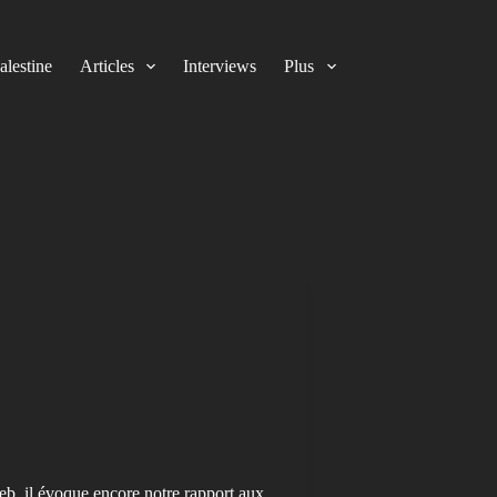
alestine
Articles
Interviews
Plus
eb, il évoque encore notre rapport aux