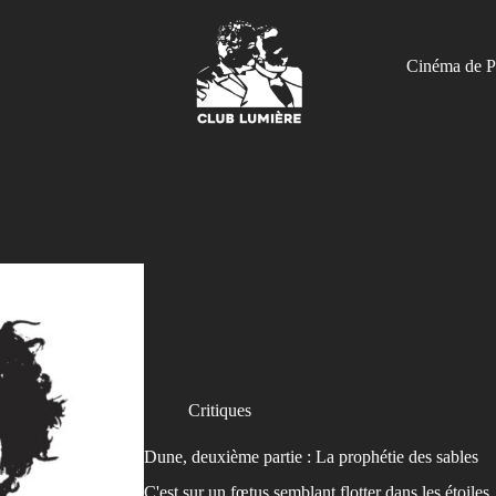
Cinéma de P
Critiques
Dune, deuxième partie : La prophétie des sables
C'est sur un fœtus semblant flotter dans les étoiles