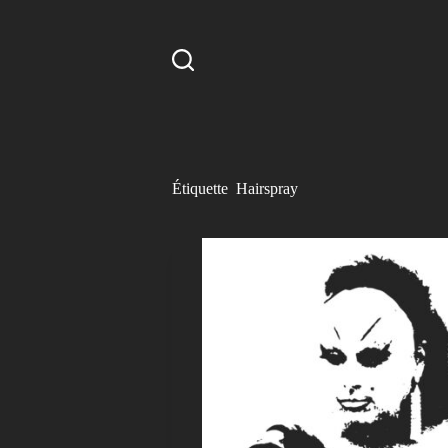
P
a
s
s
e
r
a
u
c
o
Étiquette
Hairspray
n
t
e
n
u