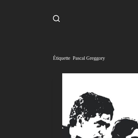
P
a
s
s
e
r
a
u
c
o
Étiquette
Pascal Greggory
n
t
e
n
u