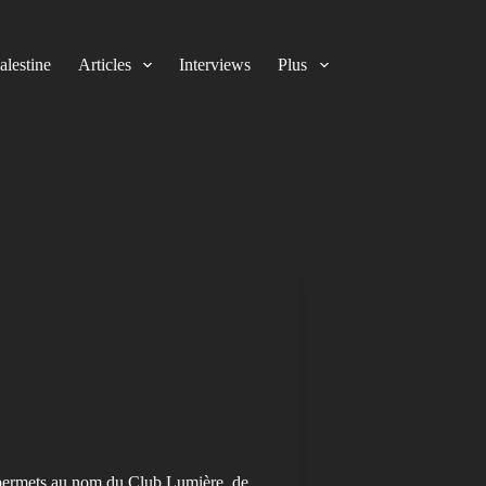
alestine
Articles
Interviews
Plus
e permets au nom du Club Lumière, de