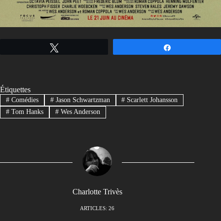
Tweetez
Partagez
Étiquettes
#
Comédies
#
Jason Schwartzman
#
Scarlett Johansson
#
Tom Hanks
#
Wes Anderson
Charlotte Trivès
ARTICLES: 26