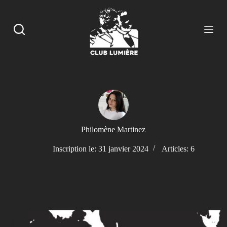
P
a
s
s
e
r
a
u
c
o
n
t
e
n
Philomène Martinez
u
Inscription le: 31 janvier 2024
Articles: 6