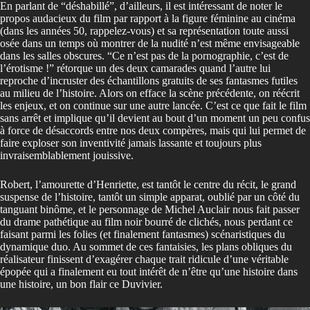
En parlant de “déshabillé”, d’ailleurs, il est intéressant de noter le
propos audacieux du film par rapport à la figure féminine au cinéma
(dans les années 50, rappelez-vous) et sa représentation toute aussi
osée dans un temps où montrer de la nudité n’est même envisageable
dans les salles obscures. “Ce n’est pas de la pornographie, c’est de
l’érotisme !” rétorque un des deux camarades quand l’autre lui
reproche d’incruster des échantillons gratuits de ses fantasmes futiles
au milieu de l’histoire. Alors on efface la scène précédente, on réécrit
les enjeux, et on continue sur une autre lancée. C’est ce que fait le film
sans arrêt et implique qu’il devient au bout d’un moment un peu confus
à force de désaccords entre nos deux compères, mais qui lui permet de
faire exploser son inventivité jamais lassante et toujours plus
invraisemblablement jouissive.
Robert, l’amourette d’Henriette, est tantôt le centre du récit, le grand
suspense de l’histoire, tantôt un simple apparat, oublié par un côté du
tanguant binôme, et le personnage de Michel Auclair nous fait passer
du drame pathétique au film noir bourré de clichés, nous perdant ce
faisant parmi les folies (et finalement fantasmes) scénaristiques du
dynamique duo. Au sommet de ces fantaisies, les plans obliques du
réalisateur finissent d’exagérer chaque trait ridicule d’une véritable
épopée qui a finalement eu tout intérêt de n’être qu’une histoire dans
une histoire, un bon flair ce Duvivier.