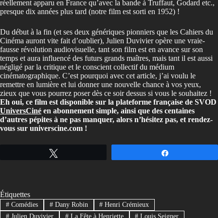
réellement apparu en France qu’avec la bande à Truffaut, Godard etc.,
presque dix années plus tard (notre film est sorti en 1952) !
Du début à la fin (et ses deux génériques pionniers que les Cahiers du
Cinéma auront vite fait d’oublier), Julien Duvivier opère une vraie-
fausse révolution audiovisuelle, tant son film est en avance sur son
temps et aura influencé des futurs grands maîtres, mais tant il est aussi
négligé par la critique et le conscient collectif du médium
cinématographique. C’est pourquoi avec cet article, j’ai voulu le
remettre en lumière et lui donner une nouvelle chance à vos yeux,
zieux que vous pourrez poser dès ce soir dessus si vous le souhaitez !
Eh oui, ce film est disponible sur la plateforme française de SVOD
UniversCiné
en abonnement simple, ainsi que des centaines
d’autres pépites à ne pas manquer, alors n’hésitez pas, et rendez-
vous sur universcine.com !
Tweetez
Partagez
Étiquettes
#
Comédies
#
Dany Robin
#
Henri Crémieux
#
Julien Duvivier
#
La Fête à Henriette
#
Louis Seigner