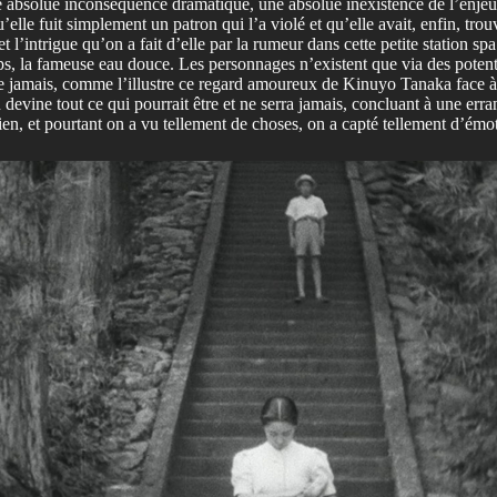
e absolue inconséquence dramatique, une absolue inexistence de l’enjeu. 
lle fuit simplement un patron qui l’a violé et qu’elle avait, enfin, trouv
 l’intrigue qu’on a fait d’elle par la rumeur dans cette petite station spa
 la fameuse eau douce. Les personnages n’existent que via des potentia
arrive jamais, comme l’illustre ce regard amoureux de Kinuyo Tanaka fac
 devine tout ce qui pourrait être et ne serra jamais, concluant à une err
 rien, et pourtant on a vu tellement de choses, on a capté tellement d’ém