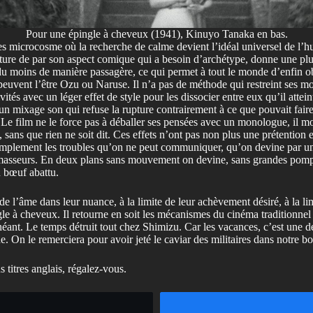
Pour une épingle à cheveux (1941), Kinuyo Tanaka en bas.
ces microcosme où la recherche de calme devient l’idéal universel de l
cature de par son aspect comique qui a besoin d’archétype, donne une pl
u moins de manière passagère, ce qui permet à tout le monde d’enfin obs
peuvent l’être Ozu ou Naruse. Il n’a pas de méthode qui restreint ses m
ités avec un léger effet de style pour les dissocier entre eux qu’il atteint
ar un mixage son qui refuse la rupture contrairement à ce que pouvait fai
. Le film ne le force pas à déballer ses pensées avec un monologue, il 
 sans que rien ne soit dit. Ces effets n’ont pas non plus une prétention 
mplement les troubles qu’on ne peut communiquer, qu’on devine par une 
masseurs. En deux plans sans mouvement on devine, sans grandes pompes.
 bœuf abattu.
 l’âme dans leur nuance, à la limite de leur achèvement désiré, à la limit
gle à cheveux. Il retourne en soit les mécanismes du cinéma traditionnel 
néant. Le temps détruit tout chez Shimizu. Car les vacances, c’est une d
de. On le remerciera pour avoir jeté le caviar des militaires dans notre b
titres anglais, régalez-vous.