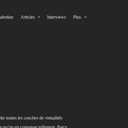
alestine
Articles
Interviews
Plus
e toutes les couches de virtualités
as qu’on en connaisse tellement. Parce