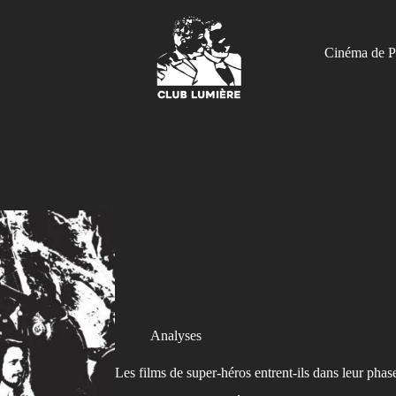
Cinéma de P
Analyses
Les films de super-héros entrent-ils dans leur phas