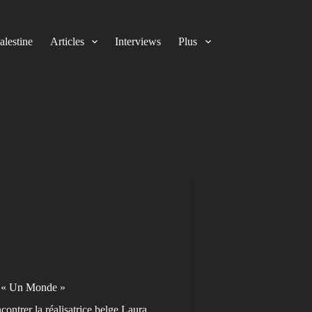
alestine
Articles
Interviews
Plus
lm « Un Monde »
contrer la réalisatrice belge Laura