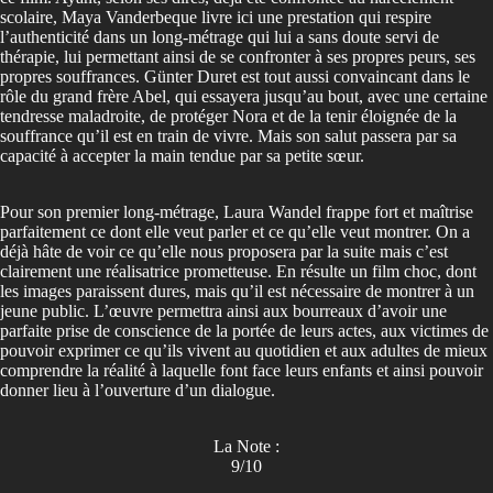
scolaire, Maya Vanderbeque livre ici une prestation qui respire
l’authenticité dans un long-métrage qui lui a sans doute servi de
thérapie, lui permettant ainsi de se confronter à ses propres peurs, ses
propres souffrances. Günter Duret est tout aussi convaincant dans le
rôle du grand frère Abel, qui essayera jusqu’au bout, avec une certaine
tendresse maladroite, de protéger Nora et de la tenir éloignée de la
souffrance qu’il est en train de vivre. Mais son salut passera par sa
capacité à accepter la main tendue par sa petite sœur.
Pour son premier long-métrage, Laura Wandel frappe fort et maîtrise
parfaitement ce dont elle veut parler et ce qu’elle veut montrer. On a
déjà hâte de voir ce qu’elle nous proposera par la suite mais c’est
clairement une réalisatrice prometteuse. En résulte un film choc, dont
les images paraissent dures, mais qu’il est nécessaire de montrer à un
jeune public. L’œuvre permettra ainsi aux bourreaux d’avoir une
parfaite prise de conscience de la portée de leurs actes, aux victimes de
pouvoir exprimer ce qu’ils vivent au quotidien et aux adultes de mieux
comprendre la réalité à laquelle font face leurs enfants et ainsi pouvoir
donner lieu à l’ouverture d’un dialogue.
La Note :
9/10
⭐
⭐
⭐
⭐
⭐
⭐
⭐
⭐
⭐