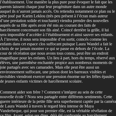
l’établissement. Une manière la plus pure pour évoquer le fait que les
parents laissent chaque jour leur progéniture dans un autre monde
auquel ils n’auront jamais accès. On retiendra notamment ce plan ou le
père joué par Karim Leklou (très peu présent à l’écran mais auteur
d’une prestation solide et touchante) viendra prendre des nouvelles
auprès de sa fille après avoir été mis au courant des faits de
harcèlement concernant son fils ainé. Coincé derrière la grille, il lui
sera impossible d’accéder à l’établissement et ainsi sauver ses enfants.
À l’inverse, il nous sera impossible d’en sortir, coincés comme les
enfants dans cet espace clos suffocant puisque Laura Wandel a fait le
choix de ne jamais montrer ce qui se passe en dehors de l’école. La
cour de récréation que nous avons tous connu, peut être un endroit
magnifique pour les enfants. Un lieu à part, hors du temps, réservé aux
élèves, une parenthèse enchantée propice aux nombreux moments de
joie partagés avec ses camarades. Mais elle peut être aussi un
environnement suffocant, une prison dont les barreaux visibles et
invisibles viendront exercer une pression énorme sur les frêles épaules
de jeunes enfants victimes de harcèlement scolaire.
Comment aider son frère ? Comment s’intégrer au sein de cette
nouvelle école ? Nora sera partagée entre différents sentiments. Cette
guerre intérieure de la petite fille sera superbement captée par la caméra
de Laura Wandel à travers le regard bleu intense de Maya
Vanderbeque, qui pour son premier rôle, est la véritable révélation de
ce film. Ayant, selon ses dires, déjà été confrontée au harcèlement