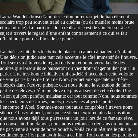
Laura Wandel choisi d’aborder le douloureux sujet du harcèlement
scolaire trop peu souvent traité au cinéma (ou de manière moins brute
et maladroite). Le parti pris de la réalisatrice est de s’intéresser à ce
sujet à travers le regard d’une enfant contrairement à ce qui se fait
d’habitude pour des films de ce genre.
La cinéaste fait alors le choix de placer la caméra à hauteur d’enfant.
Une décision judicieuse tant cela accentue le côté immersif de l’œuvre.
Tout sera vu à travers le regard de Nora et on ne verra la tête des
adultes que lorsqu’ils se baisseront ou viendront s’agenouiller pour lui
parler. Une très bonne initiative qui au-delà d’accentuer cette volonté
de voir par le biais de l’œil de Nora, permet aux spectateurs d’être
intégrés dans l’œuvre puisque cela nous donne la sensation de faire
partie des élèves, d’être un élève de plus au sein de cette école. Une
vision qui peut paraître malaisante car tout comme Nora, nous sommes
les spectateurs désarmés, muets, des sévices abjectes portés à
l’encontre d’Abel. Sommes-nous tout aussi coupables à travers notre
silence ? Pas vraiment, puisque ce silence exprime plus la sensation
que nous avons déjà tous pu ressentir un jour lors de ce fameux rêve,
où conscient d’un danger, nous nous mettons à crier sans qu’aucun son
ne parvienne à sortir de notre bouche. Voilà ce qui résume le plus le
sentiment que l’on peut avoir face à ce film. Tout comme les parents et