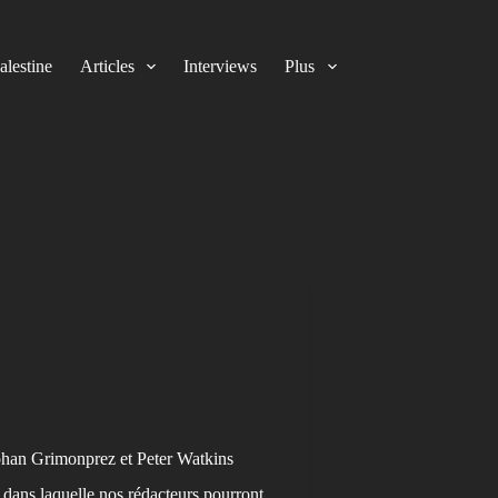
alestine
Articles
Interviews
Plus
ohan Grimonprez et Peter Watkins
dans laquelle nos rédacteurs pourront