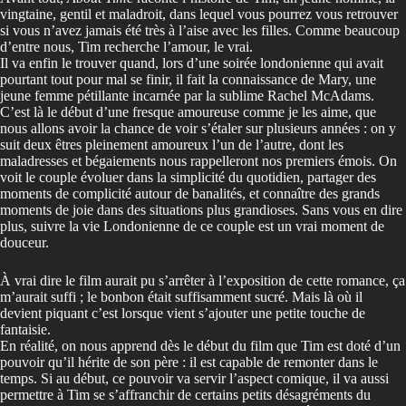
vingtaine, gentil et maladroit, dans lequel vous pourrez vous retrouver
si vous n’avez jamais été très à l’aise avec les filles. Comme beaucoup
d’entre nous, Tim recherche l’amour, le vrai.
Il va enfin le trouver quand, lors d’une soirée londonienne qui avait
pourtant tout pour mal se finir, il fait la connaissance de Mary, une
jeune femme pétillante incarnée par la sublime Rachel McAdams.
C’est là le début d’une fresque amoureuse comme je les aime, que
nous allons avoir la chance de voir s’étaler sur plusieurs années : on y
suit deux êtres pleinement amoureux l’un de l’autre, dont les
maladresses et bégaiements nous rappelleront nos premiers émois. On
voit le couple évoluer dans la simplicité du quotidien, partager des
moments de complicité autour de banalités, et connaître des grands
moments de joie dans des situations plus grandioses. Sans vous en dire
plus, suivre la vie Londonienne de ce couple est un vrai moment de
douceur.
À vrai dire le film aurait pu s’arrêter à l’exposition de cette romance, ça
m’aurait suffi ; le bonbon était suffisamment sucré. Mais là où il
devient piquant c’est lorsque vient s’ajouter une petite touche de
fantaisie.
En réalité, on nous apprend dès le début du film que Tim est doté d’un
pouvoir qu’il hérite de son père : il est capable de remonter dans le
temps. Si au début, ce pouvoir va servir l’aspect comique, il va aussi
permettre à Tim se s’affranchir de certains petits désagréments du