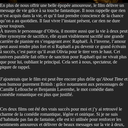
En plus de nous offrir une belle épopée amoureuse, le film délivre un
message de vie grâce à sa touche fantastique. Il nous rappelle que rien
n’est acquis dans la vie, et qu’il faut prendre conscience de la chance
qu’on a au quotidien. Il faut vivre l’instant présent, car rien ne dure
pour toujours.
À travers le personnage d’Olivia, il montre aussi que la vie à deux peut
être synonyme de sacrifice, elle ayant visiblement sacrifié une grande
carrière de pianiste en s’engageant avec Raphaël. À l’inverse, l’amour
peut aussi rendre plus fort et si Raphaël a pu devenir ce grand écrivain
à succès, c’est parce qu’il avait Olivia pour le tirer vers le haut. Cet
univers parallèle fait office de sanction pour Raphaël qui ne vivait plus
que pour lui, oubliant le principal. Cela sert à nous, spectateur, de
piqure de rappel.
J’ajouterais que le film est peut être encore plus drôle qu’
About Time
et
son humour purement British : grâce notamment aux personnages de
Camille Lellouche et Benjamin Lavernhe, le mot comédie dans
comédie romantique est plus que justifié.
Ces deux films ont été des vrais succès pour moi et j’y ai retrouvé le
charme de la comédie romantique, légère et onirique. Si je ne suis
d’habitude pas fan de fantaisie, elle est ici utilisée pour renforcer les
sentiments amoureux et délivrer de beaux messages sur la vie à deux,