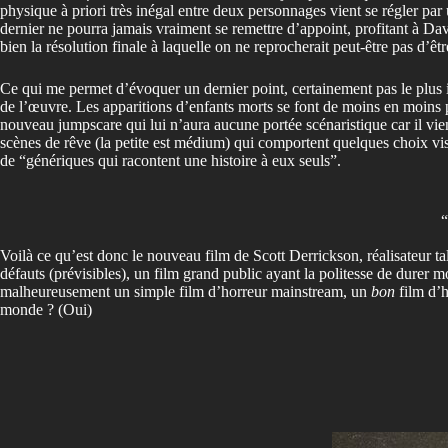
physique à priori très inégal entre deux personnages vient se régler par
dernier ne pourra jamais vraiment se remettre d’appoint, profitant à Dav
bien la résolution finale à laquelle on ne reprocherait peut-être pas d’ê
Ce qui me permet d’évoquer un dernier point, certainement pas le plus i
de l’œuvre. Les apparitions d’enfants morts se font de moins en moins p
nouveau jumpscare qui lui n’aura aucune portée scénaristique car il vi
scènes de rêve (la petite est médium) qui comportent quelques choix vis
de “génériques qui racontent une histoire à eux seuls”.
“
Voilà ce qu’est donc le nouveau film de Scott Derrickson, réalisateur t
défauts (prévisibles), un film grand public ayant la politesse de durer m
malheureusement un simple film d’horreur mainstream, un
bon
film d’h
monde ? (Oui)
⭐
⭐
⭐
⭐
⭐
⭐
⭐