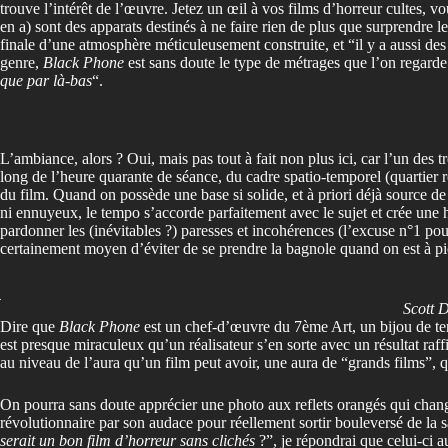
trouve l’intérêt de l’œuvre. Jetez un œil à vos films d’horreur cultes,
en a) sont des apparats destinés à ne faire rien de plus que surprendre l
finale d’une atmosphère méticuleusement construite, et “il y a aussi des
genre,
Black Phone
est sans doute le type de métrages que l’on regarde
que par là-bas
“.
L’ambiance, alors ? Oui, mais pas tout à fait non plus ici, car l’un des tr
long de l’heure quarante de séance, du cadre spatio-temporel (quartier r
du film. Quand on possède une base si solide, et à priori déjà source de s
ni ennuyeux, le tempo s’accorde parfaitement avec le sujet et crée une
pardonner les (inévitables ?) paresses et incohérences (l’excuse n°1 pou
certainement moyen d’éviter de se prendre la bagnole quand on est à pie
Scott D
Dire que
Black Phone
est un chef-d’œuvre du 7ème Art, un bijou de terre
est presque miraculeux qu’un réalisateur s’en sorte avec un résultat ra
au niveau de l’aura qu’un film peut avoir, une aura de “grands films”, qu
On pourra sans doute apprécier une photo aux reflets orangés qui chang
révolutionnaire par son audace pour réellement sortir bouleversé de la 
serait un bon film d’horreur sans clichés
?”, je répondrai que celui-ci 