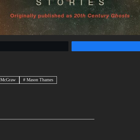
 McGraw
#
Mason Thames