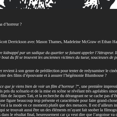
ma d’horreur ?
r Scott Derrickson avec Mason Thames, Madeleine McGraw et Ethan Haw
e kidnappé par un sadique du quartier se faisant appeler l’Attrapeur. 
e bout du fil se trouvent les anciennes victimes du tueur, soucieuses de
r revient à son genre de prédilection pour tenter de redynamiser le ciné
stoire des films d’épouvante et à assurer l’hégémonie Blumhouse ?
-ce que je viens bien de voir un film d’horreur ?
“, une première impressio
tis pris du scénario et de la mise en scène se révélant très agréables sin
film de Jacques Tati, et la recherche du dérangeant ne se cache pas d’êt
 une figure beaucoup trop présente et caractérisée pour faire grand-chose 
’est à la mode en ce moment) plutôt que des menaces. Il est d’ailleurs i
qui se trouvait aussi être un des éléments m’ayant fait snober la filmogr
s le résultat final, heureusement car ça veut dire que l’angoisse va dev