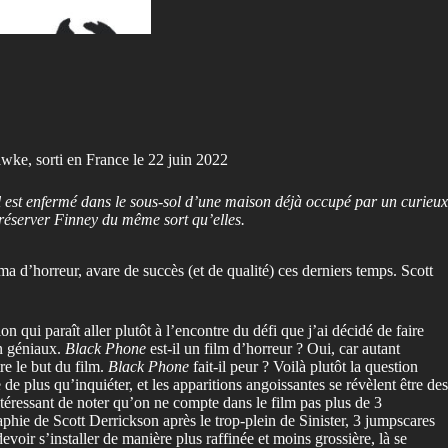
ke, sorti en France le 22 juin 2022
Il est enfermé dans le sous-sol d’une maison déjà occupé par un curieux
 préserver Finney du même sort qu’elles.
ma d’horreur, avare de succès (et de qualité) ces derniers temps. Scott
n qui paraît aller plutôt à l’encontre du défi que j’ai décidé de faire
on géniaux.
Black Phone
est-il un film d’horreur ? Oui, car autant
re le but du film.
Black Phone
fait-il peur ? Voilà plutôt la question
de plus qu’inquiéter, et les apparitions angoissantes se révèlent être des
ntéressant de noter qu’on ne compte dans le film pas plus de 3
aphie de Scott Derrickson après le trop-plein de Sinister, 3 jumpscares
oir s’installer de manière plus raffinée et moins grossière, là se