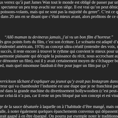
 vous verrez qu’à part James Wan tout le monde est obligé de passer par 
e spectateur un peu trop avachi sur son siège. Il est vrai qu’on peut dén
 poissons-volants, mais qui ne sont pas la majorité du genre”. C’est ce 
 dans 20 ans en se disant que c’était mieux avant, alors profitons de ce
“
Allô maman tu devineras jamais, j’ai vu un bon film d’horreur.”
ès gros points forts du film, c’est son écriture. Le scénario est adapté d’u
ésidentiel américain, 1978) au concept ultra-créatif (entendre des voix, 
uccès, il reste encore à trouver le rythme qui convient le mieux pour une 
 harmonie plaisante qui décuple la puissance du récit, nous accrochant 
r démonter un film), oui il y avait certainement moyen de s’échapper beau
d, mais quel misomuse faudrait-il être pour juger un film par ça ?
errickson tâchant d’expliquer au jeunot qu’y avait pas Instagram dans
ur qui va chambouler l’industrie est une étape que je ne franchirai pas,
ffiné dans la grande machine du divertissement hollywoodien (c’est peut
e celui-là n’a pas, car il reste un peu bloqué par son concept et est vis
e de la sauce désaturée à laquelle on à l’habitude d’être mangé, mais o
salle, à noter également quelques épanchements convenus qui dépassent l
aurait gagné à en être épargné. On pourra par exemple noter le traditi