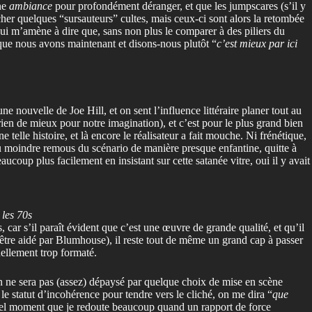
une
ambiance
pour profondément déranger, et que les jumpscares (s’il y
icher quelques “sursauteurs” cultes, mais ceux-ci sont alors la retombée
qui m’amène à dire que, sans non plus le comparer à des piliers du
 que nous avons maintenant et disons-nous plutôt “
c’est mieux par ici
ne nouvelle de Joe Hill, et on sent l’influence littéraire planer tout au
rien de mieux pour notre imagination), et c’est pour le plus grand bien
telle histoire, et là encore le réalisateur a fait mouche. Ni frénétique,
au moindre remous du scénario de manière presque enfantine, quitte à
coup plus facilement en insistant sur cette satanée vitre, oui il y avait
 les 70s
 car s’il paraît évident que c’est une œuvre de grande qualité, et qu’il
-être aidé par Blumhouse), il reste tout de même un grand cap à passer
uellement trop formaté.
n ne sera pas (assez) dépaysé par quelque choix de mise en scène
e statut d’incohérence pour tendre vers le cliché, on me dira “
que
onnel moment que je redoute beaucoup quand un rapport de force