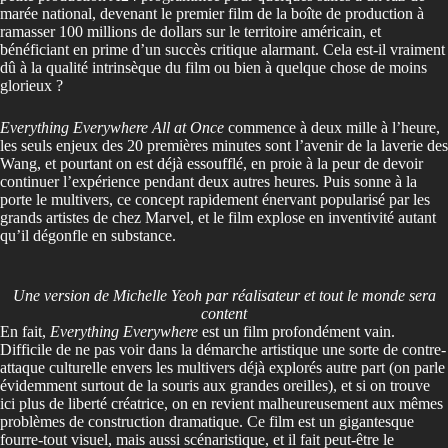
marée national, devenant le premier film de la boîte de production à
ramasser 100 millions de dollars sur le territoire américain, et
bénéficiant en prime d’un succès critique alarmant. Cela est-il vraiment
dû à la qualité intrinsèque du film ou bien à quelque chose de moins
glorieux ?
Everything Everywhere
All at Once
commence à deux mille à l’heure,
les seuls enjeux des 20 premières minutes sont l’avenir de la laverie des
Wang, et pourtant on est déjà essoufflé, en proie à la peur de devoir
continuer l’expérience pendant deux autres heures. Puis sonne à la
porte le multivers, ce concept rapidement énervant popularisé par les
grands artistes de chez Marvel, et le film explose en inventivité autant
qu’il dégonfle en substance.
Une version de Michelle Yeoh par réalisateur
et tout le monde sera
content
En fait,
Everything Everywhere
est un film profondément vain.
Difficile de ne pas voir dans la démarche artistique une sorte de contre-
attaque culturelle envers les multivers déjà explorés autre part (on parle
évidemment surtout de la souris aux grandes oreilles), et si on trouve
ici plus de liberté créatrice, on en revient malheureusement aux mêmes
problèmes de construction dramatique. Ce film est un gigantesque
fourre-tout visuel, mais aussi scénaristique, et il fait peut-être le