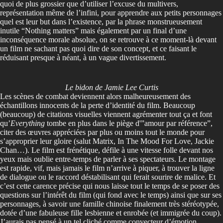
quoi de plus grossier que d’utiliser l’excuse du multivers,
représentation même de l’infini, pour apprendre aux petits personnages
quel est leur but dans l’existence, par la phrase monstrueusement
inutile “Nothing matters” mais également par un final d’une
inconséquence morale absolue, on se retrouve à ce moment-là devant
un film ne sachant pas quoi dire de son concept, et ce faisant le
réduisant presque à néant, à un vague divertissement.
Le bidon de Jamie Lee Curtis
Les scènes de combat deviennent alors malheureusement des
échantillons innocents de la perte d’identité du film. Beaucoup
(beaucoup) de citations visuelles viennent agrémenter tout ça et font
qu’
Everything
tombe en plus dans le piège d'”amour par référence”,
citer des œuvres appréciées par plus ou moins tout le monde pour
s’approprier leur gloire (salut Matrix, In The Mood For Love, Jackie
Chan…). Le film est frénétique, défile à une vitesse folle devant nos
yeux mais oublie entre-temps de parler à ses spectateurs. Le montage
est rapide, vif, mais jamais le film n’arrive à piquer, à trouver la ligne
de dialogue ou le raccord déstabilisant qui ferait sourire de malice. Et
c’est cette carence précise qui nous laisse tout le temps de se poser des
questions sur l’intérêt du film (qui fond avec le temps) ainsi que sur ses
personnages, à savoir une famille chinoise finalement très stéréotypée,
dotée d’une fabuleuse fille lesbienne et enrobée (et immigrée du coup).
J’aurais pas pensé à un tel cliché comme convecteur d’émotion.