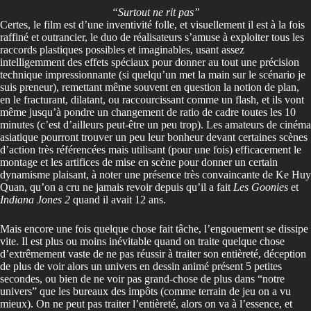
“Surtout ne rit pas”
Certes, le film est d’une inventivité folle, et visuellement il est à la fois
raffiné et outrancier, le duo de réalisateurs s’amuse à exploiter tous les
raccords plastiques possibles et imaginables, usant assez
intelligemment des effets spéciaux pour donner au tout une précision
technique impressionnante (si quelqu’un met la main sur le scénario je
suis preneur), remettant même souvent en question la notion de plan,
en le fracturant, dilatant, ou raccourcissant comme un flash, et ils vont
même jusqu’à pondre un changement de ratio de cadre toutes les 10
minutes (c’est d’ailleurs peut-être un peu trop). Les amateurs de cinéma
asiatique pourront trouver un peu leur bonheur devant certaines scènes
d’action très référencées mais utilisant (pour une fois) efficacement le
montage et les artifices de mise en scène pour donner un certain
dynamisme plaisant, à noter une présence très convaincante de Ke Huy
Quan, qu’on a cru ne jamais revoir depuis qu’il a fait
Les Goonies
et
Indiana Jones 2
quand il avait 12 ans.
Mais encore une fois quelque chose fait tâche, l’engouement se dissipe
vite. Il est plus ou moins inévitable quand on traite quelque chose
d’extrêmement vaste de ne pas réussir à traiter son entièreté, déception
de plus de voir alors un univers en dessin animé présent 5 petites
secondes, ou bien de ne voir pas grand-chose de plus dans “notre
univers” que les bureaux des impôts (comme terrain de jeu on a vu
mieux). On ne peut pas traiter l’entièreté, alors on va à l’essence, et