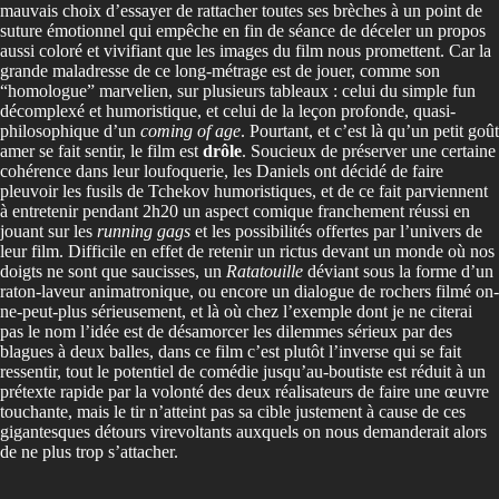
mauvais choix d’essayer de rattacher toutes ses brèches à un point de
suture émotionnel qui empêche en fin de séance de déceler un propos
aussi coloré et vivifiant que les images du film nous promettent. Car la
grande maladresse de ce long-métrage est de jouer, comme son
“homologue” marvelien, sur plusieurs tableaux : celui du simple fun
décomplexé et humoristique, et celui de la leçon profonde, quasi-
philosophique d’un
coming of age
. Pourtant, et c’est là qu’un petit goût
amer se fait sentir, le film est
drôle
. Soucieux de préserver une certaine
cohérence dans leur loufoquerie, les Daniels ont décidé de faire
pleuvoir les fusils de Tchekov humoristiques, et de ce fait parviennent
à entretenir pendant 2h20 un aspect comique franchement réussi en
jouant sur les
running gags
et les possibilités offertes par l’univers de
leur film. Difficile en effet de retenir un rictus devant un monde où nos
doigts ne sont que saucisses, un
Ratatouille
déviant sous la forme d’un
raton-laveur animatronique, ou encore un dialogue de rochers filmé on-
ne-peut-plus sérieusement, et là où chez l’exemple dont je ne citerai
pas le nom l’idée est de désamorcer les dilemmes sérieux par des
blagues à deux balles, dans ce film c’est plutôt l’inverse qui se fait
ressentir, tout le potentiel de comédie jusqu’au-boutiste est réduit à un
prétexte rapide par la volonté des deux réalisateurs de faire une œuvre
touchante, mais le tir n’atteint pas sa cible justement à cause de ces
gigantesques détours virevoltants auxquels on nous demanderait alors
de ne plus trop s’attacher.