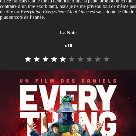
office français tant le film a bénéficié d’une si petite promotion ici (au
contraire d’un titre exorbitant), mais je ne me priverai tout de même pas
de dire qu’
Everything Everywhere All at Once
est sans doute le film le
plus surcoté de l’année.
La Note
5/10
⭐
⭐
⭐
⭐
⭐