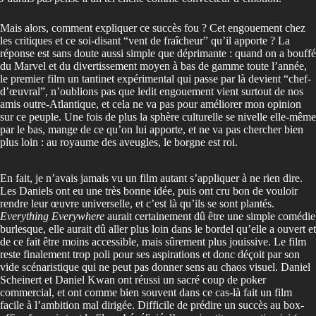
Mais alors, comment expliquer ce succès fou ? Cet engouement chez
les critiques et ce soi-disant “vent de fraîcheur” qu’il apporte ? La
réponse est sans doute aussi simple que déprimante : quand on a bouffé
du Marvel et du divertissement moyen à bas de gamme toute l’année,
le premier film un tantinet expérimental qui passe par là devient “chef-
d’œuvral”, n’oublions pas que ledit engouement vient surtout de nos
amis outre-Atlantique, et cela ne va pas pour améliorer mon opinion
sur ce peuple. Une fois de plus la sphère culturelle se nivelle elle-même
par le bas, mange de ce qu’on lui apporte, et ne va pas chercher bien
plus loin : au royaume des aveugles, le borgne est roi.
En fait, je n’avais jamais vu un film autant s’appliquer à ne rien dire.
Les Daniels ont eu une très bonne idée, puis ont cru bon de vouloir
rendre leur œuvre universelle, et c’est là qu’ils se sont plantés.
Everything Everywhere
aurait certainement dû être une simple comédie
burlesque, elle aurait dû aller plus loin dans le bordel qu’elle a ouvert et
de ce fait être moins accessible, mais sûrement plus jouissive. Le film
reste finalement trop poli pour ses aspirations et donc déçoit par son
vide scénaristique qui ne peut pas donner sens au chaos visuel. Daniel
Scheinert et Daniel Kwan ont réussi un sacré coup de poker
commercial, et ont comme bien souvent dans ce cas-là fait un film
facile à l’ambition mal dirigée. Difficile de prédire un succès au box-