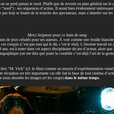
is on ne perd jamais le nord. Plutôt que de revenir en plan général sur
se (le “nord”) : ses séquences d’action. Il serait bien évidemment intére
ne pas trop se foutre de la tronche des spectateurs, mais s’attarder sur l
Merci Seigneur pour ce bain de sang
ins de jeux créatifs pour ses auteurs. À voir comme une feuille blanche s
ces croquis (c’est pas moi qui le dit, c’est le réal). L’énorme travail 
, est à noter dans cet aspect disciplinaire du jeu d’acteur, alors que l
ographique (on me dira que jouer la comédie c’est déjà l’art de la gest
hez “M. Vick” (cf. le film) comme un moyen d’expérimentation visuelle 
ette réception est très importante car elle fait la base de tout cinéma d’
en nous absorbe les images (et les coups)
dans le même temps
.