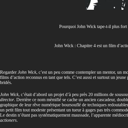
Pourquoi John Wick tape-t-il plus fort 
John Wick : Chapitre 4 est un film d’act
Regarder
John Wick
, c’est un peu comme contempler un mentor, un mon
films d’action reconnus en tant que tels. C’est aussi et surtout un jeu
bridés.
John Wick
, c’était d’abord un projet d’à peu près 20 millions de souso
director
. Derrière ce nom mèmifié se cache un ancien cascadeur, doublu
graphique de leur rêve numérique boursouflé de techniques redoutables
un petit film tout modeste présentant un tueur à gages pas très commod
Le destin n’étant pas systématiquement maussade, l’apparente médiocr
actioners
.