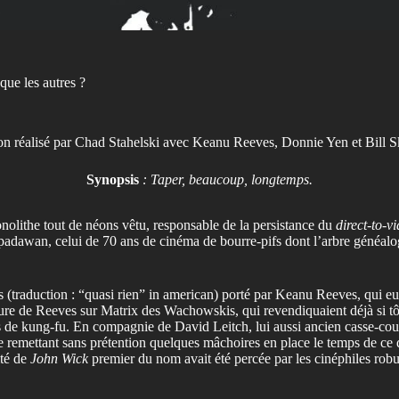
que les autres ?
ion réalisé par Chad Stahelski avec Keanu Reeves, Donnie Yen et Bill S
Synopsis
: Taper, beaucoup, longtemps.
olithe tout de néons vêtu, responsable de la persistance du
direct-to-v
ne padawan, celui de 70 ans de cinéma de bourre-pifs dont l’arbre généa
us (traduction : “quasi rien” in american) porté par Keanu Reeves, qui e
re de Reeves sur Matrix des Wachowskis, qui revendiquaient déjà si tôt
 de kung-fu. En compagnie de David Leitch, lui aussi ancien casse-cou
e remettant sans prétention quelques mâchoires en place le temps de ce 
ité de
John Wick
premier du nom avait été percée par les cinéphiles rob