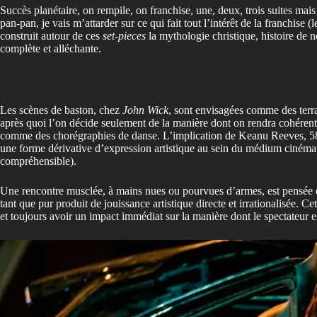
Succès planétaire, on rempile, on franchise, une, deux, trois suites ma
pan-pan, je vais m’attarder sur ce qui fait tout l’intérêt de la franchi
construit autour de ces
set-pieces
la mythologie christique, histoire de 
complète et alléchante.
Les scènes de baston, chez
John Wick
, sont envisagées comme des terra
après quoi l’on décide seulement de la manière dont on rendra cohérent 
comme des chorégraphies de danse. L’implication de Keanu Reeves, 58 ans
une forme dérivative d’expression artistique au sein du médium cinémat
compréhensible).
Une rencontre musclée, à mains nues ou pourvues d’armes, est pensée c
tant que pur produit de jouissance artistique directe et irrationalisée. C
et toujours avoir un impact immédiat sur la manière dont le spectateur 