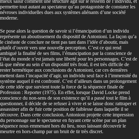
mieux saisir comment une structure agit sur le ressenti de l’individu, et
permettre tout autant au spectateur qu’au protagoniste de constater les
névroses individuelles dues aux systèmes aliénants d’une société
moderne.
Se pose alors la question de savoir si l’émancipation d’un individu
représente un aboutissement du dispositif de Antonioni. La façon qu’a
le cinéaste de conclure ne tient pas tant dans l’idée d’aboutir, mais
plutôt d’ouvrir vers une nouvelle perception. C’est ce qui rend
ambiguë la finalité de ses films, l’émancipation par la conscience de
l’état du monde n’est jamais une liberté pour les personnages. C’est de
là que même au sein d’un dispositif très froid, il est très difficile de
rester hermétique aux conclusions de Antonioni, car ces dernières
mettent dans l’incapacité d’agir, un individu seul face à l’immensité du
système auquel il est confronté. C’est d’ailleurs dans un prolongement
de cette idée que survient toute la force de la séquence finale de
Profession : Reporter (1975). En effet, lorsque David Locke prend
conscience du non-sens de son existence qu’il a passé tout le film à
questionner, il décide de se refuser à vivre et se laisse donc rattraper et
assassiner afin de fuir cette position de faiblesse dans laquelle il se
découvre. Dans cette conclusion, Antonioni projette cette impression
du personnage sur le spectateur en fuyant cette scène par un plan
séquence nous emmenant hors du lieu, nous laissant découvrir le
meurtre en hors-champ par un bruit de tir très discret.