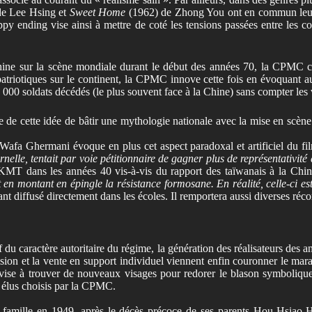
de Lee Hsing et
Sweet Home
(1962) de Zhong You ont en commun leur sc
appy ending vise ainsi à mettre de coté les tensions passées entre les
hine sur la scène mondiale durant le début des années 70, la CPMC ch
 patriotiques sur le continent, la CPMC innove cette fois en évoquant au
0 000 soldats décédés (le plus souvent face à la Chine) sans compter le
de cette idée de bâtir une mythologie nationale avec la mise en scène
 Wafa Ghermani évoque en plus cet aspect paradoxal et artificiel du f
ternelle, tentait par voie pétitionnaire de gagner plus de représentativ
MT dans les années 40 vis-à-vis du rapport des taïwanais à la Chine 
 en montant en épingle la résistance formosane. En réalité, celle-ci es
ant diffusé directement dans les écoles. Il remportera aussi diverses r
 du caractère autoritaire du régime, la génération des réalisateurs des 
élévision et la vente en support individuel viennent enfin couronner le
i vise à trouver de nouveaux visages pour redorer le blason symboli
 élus choisis par la CPMC.
famille en 1949, après le décès précoce de ses parents Hou Hsiao-Hs