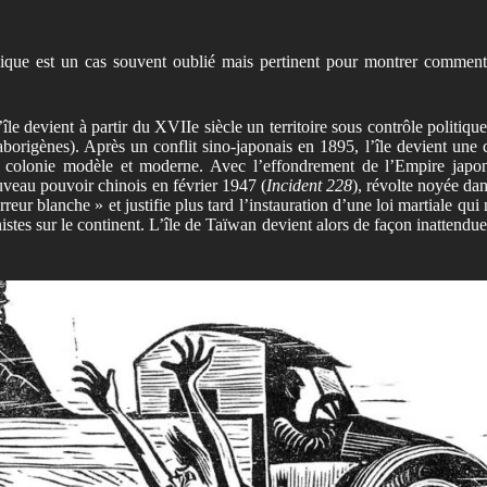
e est un cas souvent oublié mais pertinent pour montrer comment le c
le devient à partir du XVIIe siècle un territoire sous contrôle politique
aborigènes). Après un conflit sino-japonais en 1895, l’île devient une
olonie modèle et moderne. Avec l’effondrement de l’Empire japonais
uveau pouvoir chinois en février 1947 (
Incident 228
), révolte noyée dan
rreur blanche » et justifie plus tard l’instauration d’une loi martiale q
istes sur le continent. L’île de Taïwan devient alors de façon inattendue