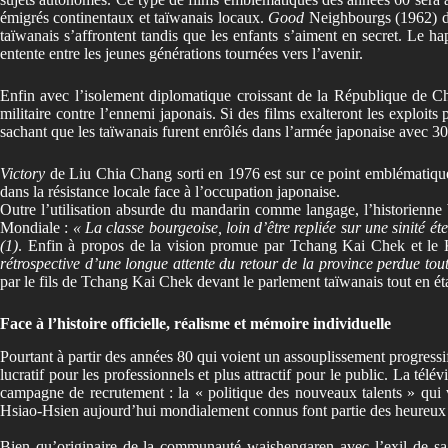
émigrés continentaux et taïwanais locaux.
Good
Neighbourgs (1962) 
taïwanais s’affrontent tandis que les enfants s’aiment en secret. Le h
entente entre les jeunes générations tournées vers l’avenir.
Enfin avec l’isolement diplomatique croissant de la République de C
militaire contre l’ennemi japonais. Si des films exalteront les exploits
sachant que les taïwanais furent enrôlés dans l’armée japonaise avec 3
Victory
de Liu Chia Chang sorti en 1976 est sur ce point emblématique 
dans la résistance locale face à l’occupation japonaise.
Outre l’utilisation absurde du mandarin comme langage, l’historienne
Mondiale :
« La classe bourgeoise, loin d’être repliée sur une sinité é
(1)
. Enfin à propos de la vision promue par Tchang Kai Chek et le K
rétrospective d’une longue attente du retour de la province perdue tout
par le fils de Tchang Kai Chek devant le parlement taïwanais tout en ét
Face à l’histoire officielle, réalisme et mémoire individuelle
Pourtant à partir des années 80 qui voient un assouplissement progressif
lucratif pour les professionnels et plus attractif pour le public. La t
campagne de recrutement : la « politique des nouveaux talents » qu
Hsiao-Hsien aujourd’hui mondialement connus font partie des heureux
Bien qu’originaire de la communauté waishengaren avec l’exil de sa 