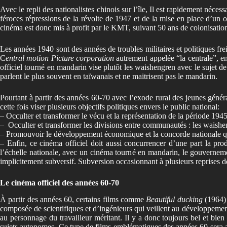
Avec le repli des nationalistes chinois sur l’île, Il est rapidement néces
féroces répressions de la révolte de 1947 et de la mise en place d’un 
cinéma est donc mis à profit par le KMT, suivant 50 ans de colonisatio
Les années 1940 sont des années de troubles militaires et politiques fre
C
entral motion Picture corporation
autrement appelée “la centrale”, en
officiel tourné en mandarin vise plutôt les waishengren avec le sujet de
parlent le plus souvent en taïwanais et ne maitrisent pas le mandarin.
Pourtant à partir des années 60-70 avec l’exode rural des jeunes génér
cette fois viser plusieurs objectifs politiques envers le public national:
– Occulter et transformer le vécu et la représentation de la période 1
–
Occulter et transformer les divisions entre communautés : les waishen
– Promouvoir le développement économique et la concorde nationale qu’i
– Enfin, ce cinéma officiel doit aussi concurrencer d’une part la pr
l’échelle nationale, avec un cinéma tourné en mandarin, le gouverneme
implicitement subversif. Subversion occasionnant à plusieurs reprises d
Le cinéma officiel des années 60-70
À partir des années 60, certains films comme
Beautiful ducking
(1964)
composée de scientifiques et d’ingénieurs qui veillent au développement
au personnage du travailleur méritant. Il y a donc toujours bel et bie
sujets autonomes. Ce type de films emblématiques des années 60 sera ass