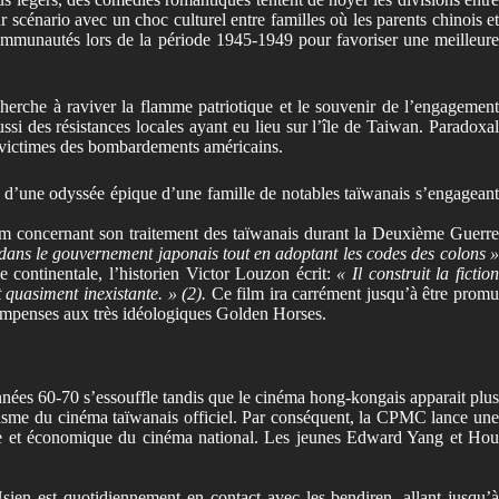
énario avec un choc culturel entre familles où les parents chinois e
 communautés lors de la période 1945-1949 pour favoriser une meilleure
erche à raviver la flamme patriotique et le souvenir de l’engagement
ssi des résistances locales ayant eu lieu sur l’île de Taiwan. Paradoxal
s victimes des bombardements américains.
 d’une odyssée épique d’une famille de notables taïwanais s’engageant
ilm concernant son traitement des taïwanais durant la Deuxième Guerre
ité dans le gouvernement japonais tout en adoptant les codes des colons 
continentale, l’historien Victor Louzon écrit:
« Il construit la fictio
t quasiment inexistante. » (2).
Ce film ira carrément jusqu’à être promu
écompenses aux très idéologiques Golden Horses.
années 60-70 s’essouffle tandis que le cinéma hong-kongais apparait plus
 marasme du cinéma taïwanais officiel. Par conséquent, la CPMC lance une
que et économique du cinéma national. Les jeunes Edward Yang et Hou
ien est quotidiennement en contact avec les bendiren, allant jusqu’à