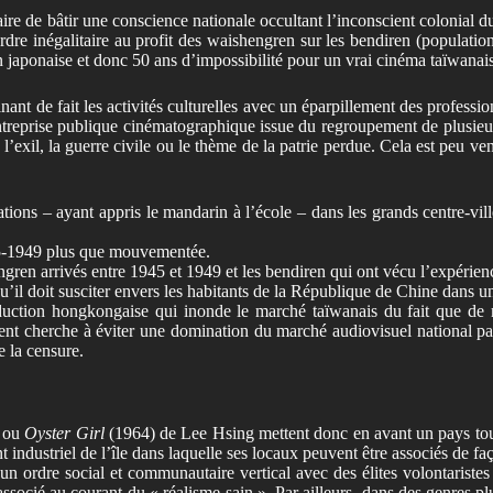
saire de bâtir une conscience nationale occultant l’inconscient colonial
d
ordre inégalitaire au profit des waishengren sur les bendiren (populati
n japonaise et donc 50 ans d’impossibilité pour un vrai cinéma taïwanai
inant de fait les activités culturelles avec un éparpillement des profes
treprise publique cinématographique issue du regroupement de plusieurs
 l’exil, la guerre civile ou le thème de la patrie perdue. Cela est peu v
ations – ayant appris le mandarin à l’école – dans les grands centre-v
945-1949 plus que mouvementée.
gren arrivés entre 1945 et 1949 et les bendiren qui ont vécu l’expérienc
l doit susciter envers les habitants de la République de Chine dans un
oduction hongkongaise qui inonde le marché taïwanais du fait que de 
nt cherche à éviter une domination du marché audiovisuel national par
e la censure.
 ou
Oyster Girl
(1964) de Lee Hsing mettent donc en avant un pays tour
 industriel de l’île dans laquelle ses locaux peuvent être associés de f
n un ordre social et communautaire vertical avec des élites volontarist
ocié au courant du « réalisme sain ». Par ailleurs, dans des genres plu