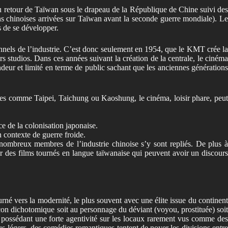
u retour de Taïwan sous le drapeau de la République de Chine suivi de
ons chinoises arrivées sur Taïwan avant la seconde guerre mondiale). Le
s de se développer.
sionnels de l’industrie. C’est donc seulement en 1954, que le KMT crée la
 studios. Dans ces années suivant la création de la centrale, le ciném
endeur et limité en terme de public sachant que les anciennes générations
illes comme Taipei, Taichung ou Kaoshung, le cinéma, loisir phare, peut
e de la colonisation japonaise.
 contexte de guerre froide.
nombreux membres de l’industrie chinoise s’y sont repliés. De plus à
 des films tournés en langue taïwanaise qui peuvent avoir un discours
né vers la modernité, le plus souvent avec une élite issue du continen
açon dichotomique soit au personnage du déviant (voyou, prostituée) soit
es possédant une forte agentivité sur les locaux rarement vus comme des
s légers, des comédies romantiques tentent de noyer les divisions entre