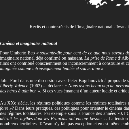
Récits et contre-récits de l’imaginaire national taïwan
Cinéma et imaginaire national
Pour Umberto Eco
« soixante-dix pour cent de ce que nous savons d
imaginaire national déjà confirmé ou naissant.
La prise de Rome
d’Albe
films ont contribué consciemment ou inconsciemment à construire et con
imaginée comme intrinsèquement limitée et souveraine »
.
John Ford dans une discussion avec Peter Bogdanovich à propos de se
Liberty Valence
(1962) –
déclare :
« Nous avons beaucoup de personnes
des héros à admirer. »
. Si ces vues émanent d’un auteur lucide et critiq
Au XXe siècle, les régimes politiques comme les régimes totalitaires u
forte »
? Dans leurs pratiques, ces politiques pour orienter le cinéma dans
des régimes totalitaires. Par exemple sous la France des années 70, l
détruit les mythes dont les Français ont encore besoin »
. La tension
nombreux territoires. Taïwan n’y fait pas exception et en est même em