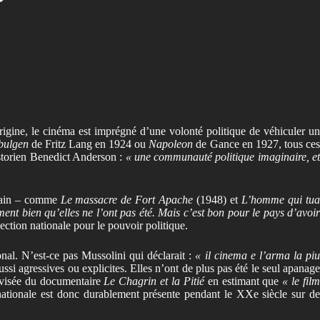
rigine, le cinéma est imprégné d’une volonté politique de véhiculer u
bulgen
de Fritz Lang en 1924 ou
Napoleon
de Gance en 1927, tous ce
istorien Benedict Anderson :
« une communauté politique imaginaire, e
icain – comme
Le massacre de Fort Apache
(1948) et
L’homme qui tu
t bien qu’elles ne l’ont pas été. Mais c’est bon pour le pays d’avoi
ection nationale pour le pouvoir politique.
nal. N’est-ce pas Mussolini qui déclarait :
« il cinema e l’arma la piu
ussi agressives ou explicites. Elles n’ont de plus pas été le seul apanag
lévisée du documentaire
Le Chagrin et la Pitié
en estimant que
« le fil
 nationale est donc durablement présente pendant le XXe siècle sur d