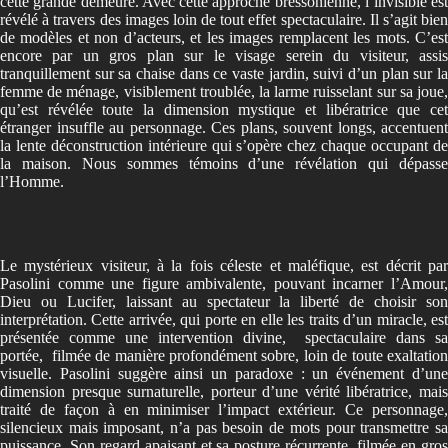
cette grande demeure. Avec cette approche bressonienne, l’invisible est
révélé à travers des images loin de tout effet spectaculaire. Il s’agit bien
de modèles et non d’acteurs, et les images remplacent les mots. C’est
encore par un gros plan sur le visage serein du visiteur, assis
tranquillement sur sa chaise dans ce vaste jardin, suivi d’un plan sur la
femme de ménage, visiblement troublée, la larme ruisselant sur sa joue,
qu’est révélée toute la dimension mystique et libératrice que cet
étranger insuffle au personnage. Ces plans, souvent longs, accentuent
la lente déconstruction intérieure qui s’opère chez chaque occupant de
la maison. Nous sommes témoins d’une révélation qui dépasse
l’Homme.
Le mystérieux visiteur, à la fois céleste et maléfique, est décrit par
Pasolini comme une figure ambivalente, pouvant incarner l’Amour,
Dieu ou Lucifer, laissant au spectateur la liberté de choisir son
interprétation. Cette arrivée, qui porte en elle les traits d’un miracle, est
présentée comme une intervention divine, spectaculaire dans sa
portée, filmée de manière profondément sobre, loin de toute exaltation
visuelle. Pasolini suggère ainsi un paradoxe : un événement d’une
dimension presque surnaturelle, porteur d’une vérité libératrice, mais
traité de façon à en minimiser l’impact extérieur. Ce personnage,
silencieux mais imposant, n’a pas besoin de mots pour transmettre sa
puissance. Son regard apaisant et sa posture récurrente, filmée en gros