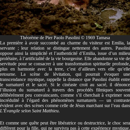
Théorème de Pier Paolo Pasolini © 1969 Tamasa
La première à avoir succombé au charme du visiteur est Emilia, la
servante ; leur relation se distingue nettement des autres. Pasolini
oppose ainsi la simplicité et l’authenticité d’Emilia, issue d’un milieu
prolétaire, à l’artificialité de la vie bourgeoise. Elle abandonne sa vie de
servitude pour se consacrer à une transformation spirituelle profonde,
plus en harmonie avec la terre, c’est d’ailleurs vers elle qu’elle
retourne. La scène de lévitation, qui pourrait évoquer une
transcendance mystique, rappelle la distance que Pasolini établit entre
le surnaturel et le sacré. Si le cinéaste croit au sacré, il dénonce
l’illusion du surnaturel à travers des procédés filmiques souvent
délibérément peu convaincants, comme s’il cherchait à exprimer son
incrédulité à l’égard des phénomènes surnaturels — un contraste
évident avec des scènes comme celle de Jésus marchant sur l’eau dans
L’Évangile selon Saint Matthieu
.
Et comme une quête peut être libératrice ou destructrice, le choc sera
différent pour la fille, qui ne survivra pas à cette expérience mystique.