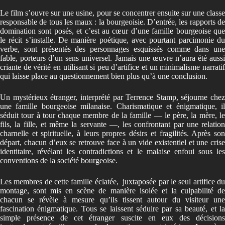
Le film s’ouvre sur une usine, pour se concentrer ensuite sur une classe
responsable de tous les maux : la bourgeoisie. D’entrée, les rapports de
domination sont posés, et c’est au cœur d’une famille bourgeoise que
le récit s’installe. De manière poétique, avec pourtant parcimonie du
verbe, sont présentés des personnages esquissés comme dans une
fable, porteurs d’un sens universel. Jamais une œuvre n’aura été aussi
criante de vérité en utilisant si peu d’artifice et un minimalisme narratif
qui laisse place au questionnement bien plus qu’à une conclusion.
Un mystérieux étranger, interprété par Terrence Stamp, séjourne chez
une famille bourgeoise milanaise. Charismatique et énigmatique, il
séduit tour à tour chaque membre de la famille — le père, la mère, le
fils, la fille, et même la servante —, les confrontant par une relation
charnelle et spirituelle, à leurs propres désirs et fragilités. Après son
départ, chacun d’eux se retrouve face à un vide existentiel et une crise
identitaire, révélant les contradictions et le malaise enfoui sous les
conventions de la société bourgeoise.
Les membres de cette famille éclatée, juxtaposée par le seul artifice du
montage, sont mis en scène de manière isolée et la culpabilité de
chacun se révèle à mesure qu’ils tissent autour du visiteur une
fascination énigmatique. Tous se laissent séduire par sa beauté, et la
simple présence de cet étranger suscite en eux des décisions