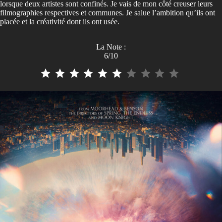
lorsque deux artistes sont confinés. Je vais de mon côté creuser leurs
filmographies respectives et communes. Je salue l’ambition qu’ils ont
placée et la créativité dont ils ont usée.
La Note :
6/10
⭐
⭐
⭐
⭐
⭐
⭐