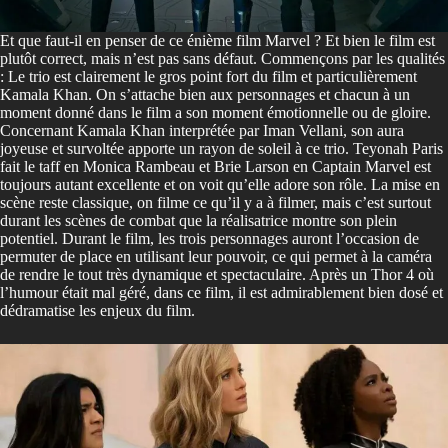
Et que faut-il en penser de ce énième film Marvel ? Et bien le film est
plutôt correct, mais n’est pas sans défaut. Commençons par les qualités
: Le trio est clairement le gros point fort du film et particulièrement
Kamala Khan. On s’attache bien aux personnages et chacun à un
moment donné dans le film a son moment émotionnelle ou de gloire.
Concernant Kamala Khan interprétée par Iman Vellani, son aura
joyeuse et survoltée apporte un rayon de soleil à ce trio. Teyonah Paris
fait le taff en Monica Rambeau et Brie Larson en Captain Marvel est
toujours autant excellente et on voit qu’elle adore son rôle. La mise en
scène reste classique, on filme ce qu’il y a à filmer, mais c’est surtout
durant les scènes de combat que la réalisatrice montre son plein
potentiel. Durant le film, les trois personnages auront l’occasion de
permuter de place en utilisant leur pouvoir, ce qui permet à la caméra
de rendre le tout très dynamique et spectaculaire. Après un Thor 4 où
l’humour était mal géré, dans ce film, il est admirablement bien dosé et
dédramatise les enjeux du film.