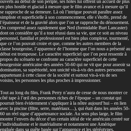
ouverts au début de son périple, ses hôtes lui offrent un accueil de plus
en plus hostile et glacial à mesure que le film avance et à mesure qu’il
se rapproche de sa demeure. Là où l’intrigue pouvait paraître assez
simpliste et superficielle à son commencement, elle s’étoffe, prend de
l’épaisseur et de la gravité alors que l’on se rapproche du dénouement.
On comprend assez rapidement que Ned (formidable Burt Lancaster)
dont on considère qu’il a tout réussi dans sa vie, que ce soit au niveau
personnel, familial et professionnel est bien plus complexe, tourmenté,
que ce l’on pouvait croire et que, comme les autres membres de la
classe bourgeoise, l’apparence de l’homme que l’on nous a présenté au
début est trompeuse. Le caractère superficiel que l’on peut ressentir à
propos du scénario se confronte au caractère superficiel de cette
bourgeoisie américaine des années 50-60 qui ne vit que pour asseoir sa
domination, sa supériorité, son unicité vis-à-vis des autres personnes
appartenant à cette classe de la société et surtout vis-à-vis de ses
voisins, les personnes les plus proches à impressionner.
Tout au long du film, Frank Perry n’aura de cesse de nous montrer ce
côté tape à l’œil des personnes riches de l’époque – un constat qui
pourrait bien évidemment s’appliquer à la nôtre aujourd’hui – en lien
avec la piscine (filtre, serre, matériaux…), qui était dans les années 50-
60 un réel signe d’appartenance sociale. Au sens plus large, le film
montre l’envers du décor d’un certain idéal de vie américain centré sur
l’individualisme et le matérialisme et notamment une Amérique
engluée dans sa quête basée sur l’apparence et les stéréotypes.