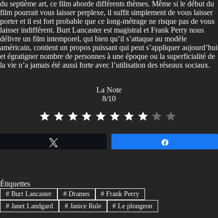
du septième art, ce film aborde différents thèmes. Même si le début du
film pourrait vous laisser perplexe, il suffit simplement de vous laisser
porter et il est fort probable que ce long-métrage ne risque pas de vous
laisser indifférent. Burt Lancaster est magistral et Frank Perry nous
délivre un film intemporel, qui bien qu’il s’attaque au modèle
américain, contient un propos puissant qui peut s’appliquer aujourd’hui
et égratigner nombre de personnes à une époque ou la superficialité de
la vie n’a jamais été aussi forte avec l’utilisation des réseaux sociaux.
La Note
8/10
⭐
⭐
⭐
⭐
⭐
⭐
⭐
⭐
Tweetez
Partagez
Étiquettes
#
Burt Lancaster
#
Drames
#
Frank Perry
#
Janet Landgard
#
Janice Rule
#
Le plongeon