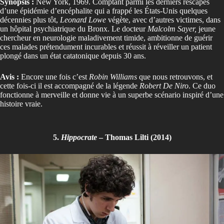
Synopsis :
New York, 1969. Comptant parmi les derniers rescapés
d’une épidémie d’encéphalite qui a frappé les États-Unis quelques
décennies plus tôt,
Leonard Lowe
végète, avec d’autres victimes, dans
un hôpital psychiatrique du Bronx. Le docteur
Malcolm Sayer,
jeune
chercheur en neurologie maladivement timide, ambitionne de guérir
ces malades prétendument incurables et réussit à réveiller un patient
plongé dans un état catatonique depuis 30 ans.
Avis :
Encore une fois c’est
Robin Williams
que nous retrouvons, et
cette fois-ci il est accompagné de la légende
Robert De Niro
. Ce duo
fonctionne à merveille et donne vie à un superbe scénario inspiré d’une
histoire vraie.
5.
Hippocrate
– Thomas Lilti (2014)